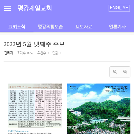
Sketchbook5, 스케치북5
Sketchbook5, 스케치북5
평강제일교회
ENGLISH
교회소식
평강의참모습
보도자료
언론기사
2022년 5월 넷째주 주보
관리자
조회 수
1657
추천 수
0
댓글
0