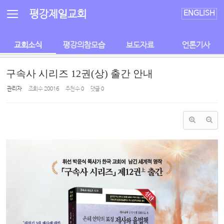
Sketchbook5, 스케치북5
Sketchbook5, 스케치북5
평강제일교회
ENGLISH
교회소식
평강의참모습
보도자료
언론기사
구속사 시리즈 12권(상) 출간 안내
관리자
조회 수
20016
추천 수
0
댓글
0