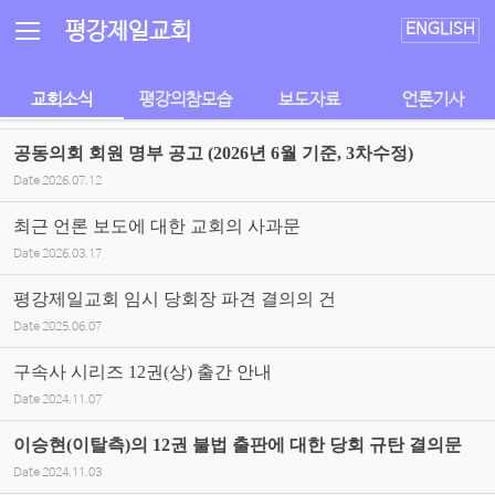
Sketchbook5, 스케치북5
Sketchbook5, 스케치북5
평강제일교회
ENGLISH
교회소식
평강의참모습
보도자료
언론기사
공동의회 회원 명부 공고 (2026년 6월 기준, 3차수정)
Date
2026.07.12
최근 언론 보도에 대한 교회의 사과문
Date
2026.03.17
평강제일교회 임시 당회장 파견 결의의 건
Date
2025.06.07
구속사 시리즈 12권(상) 출간 안내
Date
2024.11.07
이승현(이탈측)의 12권 불법 출판에 대한 당회 규탄 결의문
Date
2024.11.03