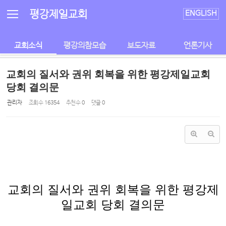
Sketchbook5, 스케치북5
Sketchbook5, 스케치북5
평강제일교회
ENGLISH
교회소식
평강의참모습
보도자료
언론기사
교회의 질서와 권위 회복을 위한 평강제일교회
당회 결의문
관리자
조회 수
16354
추천 수
0
댓글
0
교회의 질서와 권위 회복을 위한 평강제
일교회 당회 결의문