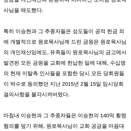
사님을 매도했다
.
특히 이승현과 그 추종자들은 성도들이 공적 헌금 외
에 개별적으로 원로목사님께 드린 금원은 원로목사님
의 개인재산임에도
,
유족들이 원로목사님의 금고에서
발견된 모든 금원을 교회에 헌납한 일에 대해
,
수십명
의 현재 이탈측 인사들을 포함한
당시 모든 당회원들
이 박수로 동의했던 지난
2015
년
2
월
15
일 임시당회
결의사항을 몰각시켜버렸다
.
마침내 이승현과 그 추종자들은 이승현의
140
억 횡령
혐의를 덮기 위해
,
원로목사님이 교회 공금을 마음대