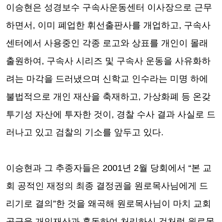
이승현은 성경보수 구속사운동센터 이사장으로 근무
하면서
,
이미 폐업한 휘선출판사를 개업하고
,
구속사
센터에서 사용중인 각종 로고와 상표를 개인이 몰래
출원하여
,
구속사 시리즈 및 구속사 운동을 사유화하
려는 마각을 드러냈으며 신학교 인수라는 미명 하에
불법적으로 개인 재산을 축재하고
,
가상화폐 등 온갖
투기성 자산에 투자한 것이
,
경찰 수사 결과 사실로 드
러나고 있고 검찰의 기소를 앞두고 있다
.
이승현과 그 추종자들은
2001
년
2
월 당회에서
“
본 교
회 공적인 재정의 최종 결정권을 원로목사님에게 드
리기로 결의
”
한 것을 왜곡해 원로목사님이 마치 교회
공금을 개인재산과 혼동하여 처리하신 것처럼 원로목