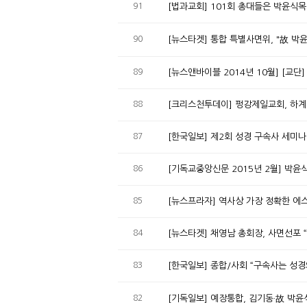
91
[법과교회] 101회 총대들은 박윤식
90
[뉴스타겟] 통합 특별사면위, "故 박
89
[뉴스앤바이블 2014년 10월] [교단
88
[크리스천투데이] 펑강제일교회
87
[한국일보] 제2회 성경 구속사 세미나
86
[기독교중앙신문 2015년 2월] 박
85
[뉴스프라자] 역사상 가장 정확한 에
84
[뉴스타겟] 채영남 총회장, 사면선포
83
[한국일보] 종합/사회 “구속사는 성경
82
[기독일보] 예장통합, 김기동·故 박윤