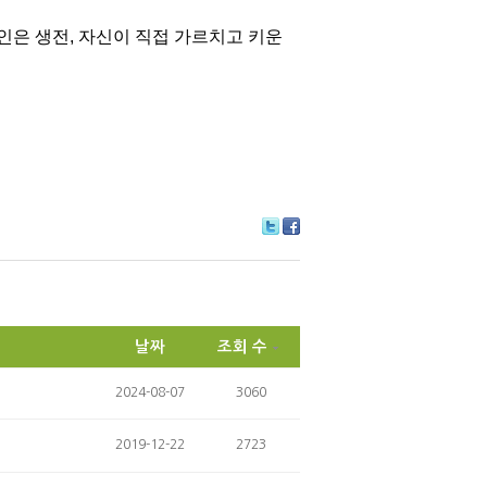
인은 생전, 자신이 직접 가르치고 키운
Tw
Fa
itte
ce
r
bo
ok
날짜
조회 수
2024-08-07
3060
2019-12-22
2723