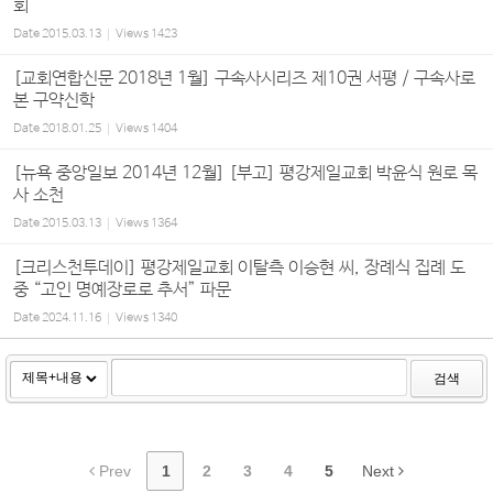
회
Date
2015.03.13
Views
1423
[교회연합신문 2018년 1월] 구속사시리즈 제10권 서평 / 구속사로
본 구약신학
Date
2018.01.25
Views
1404
[뉴욕 중앙일보 2014년 12월] [부고] 평강제일교회 박윤식 원로 목
사 소천
Date
2015.03.13
Views
1364
[크리스천투데이] 평강제일교회 이탈측 이승현 씨, 장례식 집례 도
중 “고인 명예장로로 추서” 파문
Date
2024.11.16
Views
1340
검색
Prev
1
2
3
4
5
Next