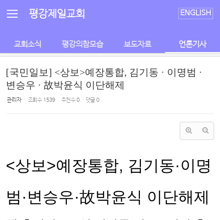
Sketchbook5, 스케치북5
Sketchbook5, 스케치북5
평강제일교회
ENGLISH
교회소식
평강의참모습
보도자료
언론기사
[국민일보] <상보>예장통합, 김기동 · 이명범 ·
변승우 · 故박윤식 이단해제
관리자
조회 수
1539
추천 수
0
댓글
0
<상보>예장통합, 김기동·이명
범·변승우·故박윤식 이단해제