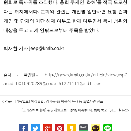
원회로 특사위를 조직했다. 총회 주제인 ‘화해’를 적극 도모한
다는 취지에서다. 교회와 관련된 개인별 일반사면 요청 건과
개인 및 단체의 이단 해제 여부도 함께 다루면서 특사 범위와
대상을 두고 교계 안팎으로부터 주목을 받았다.
박재찬 기자
jeep@kmib.co.kr
출처 : 국민일보
http://news.kmib.co.kr/article/view.asp?
arcid=0010920289&code=61221111&sid1=cen
Prev
[기독일보] 예장통합, 김기동·故 박윤식 목사 등 특별사면 선포
[크리스천투데이] 평강제일교회 이탈측 이승현 씨, 횡령 혐의 ‘징...
Next