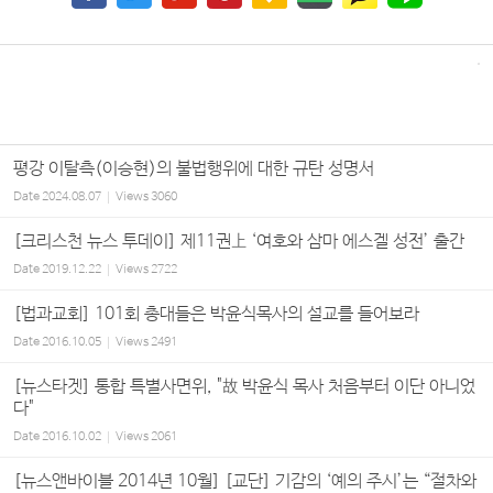
평강 이탈측(이승현)의 불법행위에 대한 규탄 성명서
Date
2024.08.07
Views
3060
[크리스천 뉴스 투데이] 제11권上 ‘여호와 삼마 에스겔 성전’ 출간
Date
2019.12.22
Views
2722
[법과교회] 101회 총대들은 박윤식목사의 설교를 들어보라
Date
2016.10.05
Views
2491
[뉴스타겟] 통합 특별사면위, "故 박윤식 목사 처음부터 이단 아니었
다"
Date
2016.10.02
Views
2061
[뉴스앤바이블 2014년 10월] [교단] 기감의 ‘예의 주시’는 “절차와