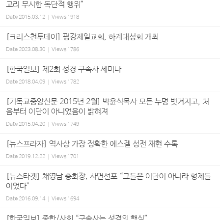
교리 무시한 독단적 행위”
Date
2015.03.12
Views
1918
[크리스천투데이] 펑강제일교회, 하계대성회 개최
Date
2023.08.30
Views
1786
[한국일보] 제2회 성경 구속사 세미나
Date
2018.04.09
Views
1782
[기독교중앙신문 2015년 2월] 박윤식목사 모든 누명 벗겨지고, 처
음부터 이단이 아니었음이 밝혀져
Date
2015.04.20
Views
1749
[뉴스프라자] 역사상 가장 정확한 에스겔 성전 재현 수록
Date
2019.12.22
Views
1701
[뉴스타겟] 채영남 총회장, 사면선포 “그들은 이단이 아니라 형제들
이었다”
Date
2016.09.14
Views
1694
[한국일보] 종합/사회 “구속사는 성경의 핵심”