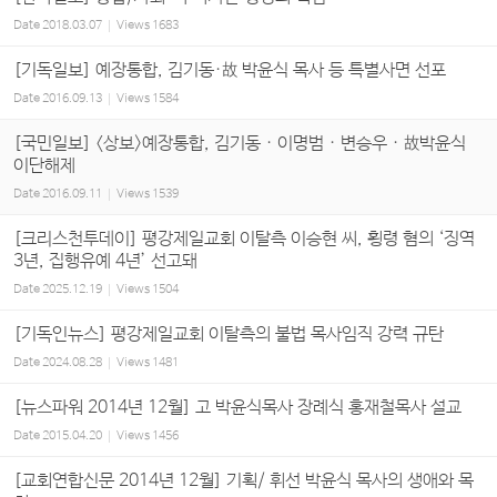
Date
2018.03.07
Views
1683
[기독일보] 예장통합, 김기동·故 박윤식 목사 등 특별사면 선포
Date
2016.09.13
Views
1584
[국민일보] <상보>예장통합, 김기동 · 이명범 · 변승우 · 故박윤식
이단해제
Date
2016.09.11
Views
1539
[크리스천투데이] 평강제일교회 이탈측 이승현 씨, 횡령 혐의 ‘징역
3년, 집행유예 4년’ 선고돼
Date
2025.12.19
Views
1504
[기독인뉴스] 평강제일교회 이탈측의 불법 목사임직 강력 규탄
Date
2024.08.28
Views
1481
[뉴스파워 2014년 12월] 고 박윤식목사 장례식 홍재철목사 설교
Date
2015.04.20
Views
1456
[교회연합신문 2014년 12월] 기획/ 휘선 박윤식 목사의 생애와 목