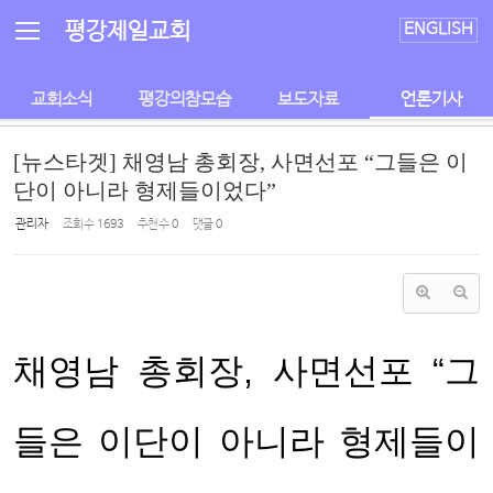
Sketchbook5, 스케치북5
Sketchbook5, 스케치북5
평강제일교회
ENGLISH
교회소식
평강의참모습
보도자료
언론기사
[뉴스타겟] 채영남 총회장, 사면선포 “그들은 이
단이 아니라 형제들이었다”
관리자
조회 수
1693
추천 수
0
댓글
0
채영남 총회장, 사면선포 “그
들은 이단이 아니라 형제들이