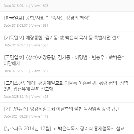
Date
2016.09.14
Views
1693
[한국일보] 종합/사회 “구속사는 성경의 핵심”
Date
2018.03.07
Views
1681
[기독일보] 예장통합, 김기동·故 박윤식 목사 등 특별사면 선포
Date
2016.09.13
Views
1582
[국민일보] <상보>예장통합, 김기동 · 이명범 · 변승우 · 故박윤식
이단해제
Date
2016.09.11
Views
1537
[크리스천투데이] 평강제일교회 이탈측 이승현 씨, 횡령 혐의 ‘징역
3년, 집행유예 4년’ 선고돼
Date
2025.12.19
Views
1493
[기독인뉴스] 평강제일교회 이탈측의 불법 목사임직 강력 규탄
Date
2024.08.28
Views
1473
[뉴스파워 2014년 12월] 고 박윤식목사 장례식 홍재철목사 설교