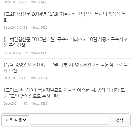
Date
2015.04.20
Views
1455
[교회연합신문 2014년 12월] 기획/ 휘선 박윤식 목사의 생애와 목
회
Date
2015.03.13
Views
1423
[교회연합신문 2018년 1월] 구속사시리즈 제10권 서평 / 구속사로
본 구약신학
Date
2018.01.25
Views
1403
[뉴욕 중앙일보 2014년 12월] [부고] 평강제일교회 박윤식 원로 목
사 소천
Date
2015.03.13
Views
1364
[크리스천투데이] 평강제일교회 이탈측 이승현 씨, 장례식 집례 도
중 “고인 명예장로로 추서” 파문
Date
2024.11.16
Views
1333
검색