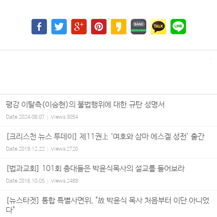
평강 이탈측(이승현)의 불법행위에 대한 규탄 성명서
Date
2024.08.07
Views
3054
[크리스천 뉴스 투데이] 제11권上 ‘여호와 삼마 에스겔 성전’ 출간
Date
2019.12.22
Views
2720
[법과교회] 101회 총대들은 박윤식목사의 설교를 들어보라
Date
2016.10.05
Views
2489
[뉴스타겟] 통합 특별사면위, "故 박윤식 목사 처음부터 이단 아니었
다"