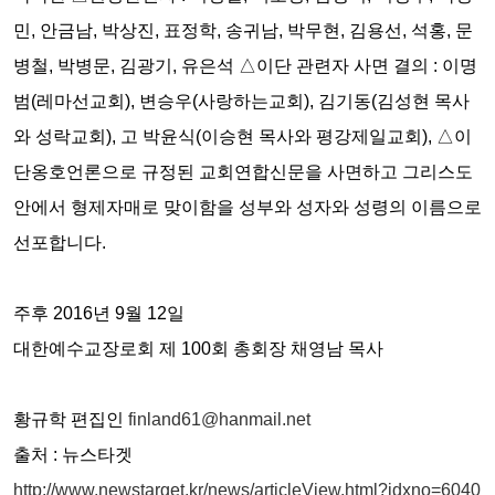
민, 안금남, 박상진, 표정학, 송귀남, 박무현, 김용선, 석홍, 문
병철, 박병문, 김광기, 유은석 △이단 관련자 사면 결의 : 이명
범(레마선교회), 변승우(사랑하는교회), 김기동(김성현 목사
와 성락교회), 고 박윤식(이승현 목사와 평강제일교회), △이
단옹호언론으로 규정된 교회연합신문을 사면하고 그리스도
안에서 형제자매로 맞이함을 성부와 성자와 성령의 이름으로
선포합니다.
주후 2016년 9월 12일
대한예수교장로회 제 100회 총회장 채영남 목사
황규학 편집인
finland61@hanmail.net
출처 : 뉴스타겟
http://www.newstarget.kr/news/articleView.html?idxno=6040