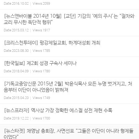
Date
2016.10.02
Views
2059
[뉴스앤바이블 2014년 10월] [교단] 기감의 ‘예의 주시’는 “절차와
교리 무시한 독단적 행위”
Date
2015.03.12
Views
1917
[크리스천투데이] 펑강제일교회, 하계대성회 개최
Date
2023.08.30
Views
1785
[한국일보] 제2회 성경 구속사 세미나
Date
2018.04.09
Views
1780
[기독교중앙신문 2015년 2월] 박윤식목사 모든 누명 벗겨지고, 처
음부터 이단이 아니었음이 밝혀져
Date
2015.04.20
Views
1749
[뉴스프라자] 역사상 가장 정확한 에스겔 성전 재현 수록
Date
2019.12.22
Views
1700
[뉴스타겟] 채영남 총회장, 사면선포 “그들은 이단이 아니라 형제들
이었다”