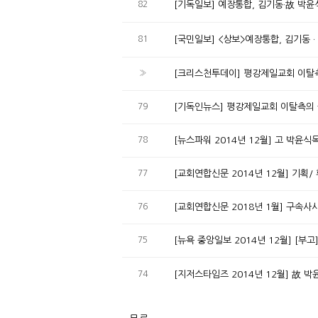
82
[기독일보] 예장통합, 김기동·故 박윤
81
[국민일보] <상보>예장통합, 김기동 ·
»
[크리스천투데이] 평강제일교회 이탈측 
79
[기독인뉴스] 평강제일교회 이탈측의 
78
[뉴스파워 2014년 12월] 고 박윤
77
[교회연합신문 2014년 12월] 기획
76
[교회연합신문 2018년 1월] 구속사
75
[뉴욕 중앙일보 2014년 12월] [부
74
[지저스타임즈 2014년 12월] 故 박