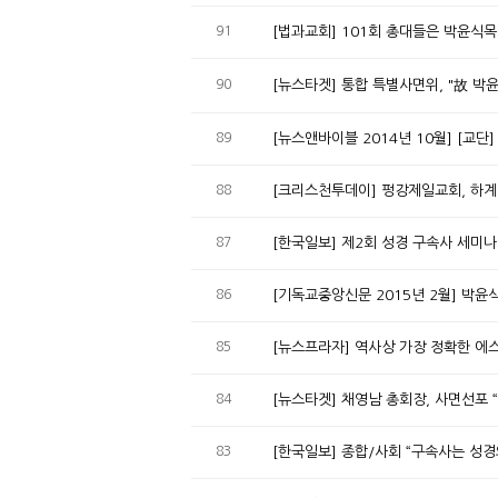
91
[법과교회] 101회 총대들은 박윤식
90
[뉴스타겟] 통합 특별사면위, "故 박
89
[뉴스앤바이블 2014년 10월] [교단
88
[크리스천투데이] 펑강제일교회
87
[한국일보] 제2회 성경 구속사 세미나
86
[기독교중앙신문 2015년 2월] 박
85
[뉴스프라자] 역사상 가장 정확한 에
84
[뉴스타겟] 채영남 총회장, 사면선포
83
[한국일보] 종합/사회 “구속사는 성경