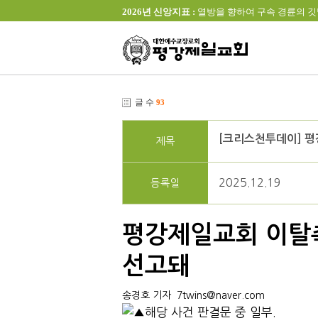
2026년 신앙지표 :
열방을 향하여 구속 경륜의 깃발을 높이 
글 수
93
[크리스천투데이] 평강
제목
2025.12.19
등록일
평강제일교회 이탈측 
선고돼
송경호 기자
7twins@naver.com