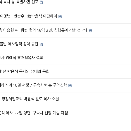
식 목사 등 특별사면 선포
 이명범 · 변승우 · 故박윤식 이단해제
이승현 씨, 횡령 혐의 ‘징역 3년, 집행유예 4년’ 선고돼
불법 목사임직 강력 규탄
식목사 장례식 홍재철목사 설교
/ 휘선 박윤식 목사의 생애와 목회
시리즈 제10권 서평 / 구속사로 본 구약신학
고] 평강제일교회 박윤식 원로 목사 소천
윤식 목사 22일 영면, 구속사 신앙 계승 다짐