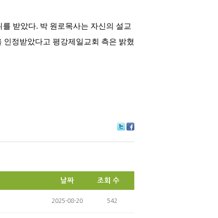
를 받았다. 박 원로목사는 자신의 설교
 등을 인정받았다고 평강제일교회 측은 밝혔
Tw
Fa
itte
ce
r
bo
ok
날짜
조회 수
2025-08-20
542