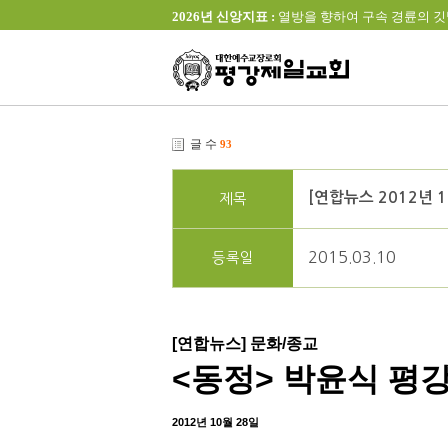
2026년 신앙지표 :
열방을 향하여 구속 경륜의 깃발을 높이 
글 수
93
[연합뉴스 2012년 
제목
2015.03.10
등록일
[연합뉴스] 문화/종교
<동정> 박윤식 평
2012년 10월 28일