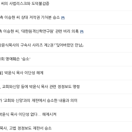
현 씨의 사법리스크와 도덕불감증
측 이승현 씨 상대 저작권 가처분 승소
 이승현 씨, ‘대한원격신학연구원’ 관련 비리 의혹
/ 박윤식목사의 구속사 사리즈 제2권 「잊어버렸던 만남」
교회 명예훼손 '승소'
월] 박윤식 목사 이단성 해제
원, 교회와신앙 등에 박윤식 목사 관련 정정보도 명령
사가 ‘교회와 신앙’과의 재판에서 승소한 내용과 의미
 박윤식 목사 이단성 없다... 해제시켜
식목사, 고법 정정보도 재판서 승소