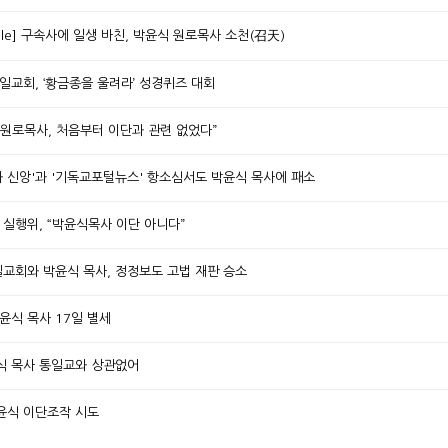
ople] 구속사에 일생 바친, 박윤식 원로목사 소천(召天)
제일교회, ‘황금종을 울려라’ 성경퀴즈 대회
식 원로목사, 처음부터 이단과 관련 없었다”
회와 신앙'과 '기독교포털뉴스' 항소심서도 박윤식 목사에 패소
총 실행위, “박윤식목사 이단 아니다”
일교회와 박윤식 목사, 정정보도 고법 재판 승소
박윤식 목사 17일 별세
박윤식 목사 통일교와 상관없어
박윤식 이단조작 시도