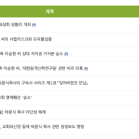
제목
대성회 성황리 개최
현 씨의 사법리스크와 도덕불감증
측 이승현 씨 상대 저작권 가처분 승소
 이승현 씨, ‘대한원격신학연구원’ 관련 비리 의혹
/ 박윤식목사의 구속사 사리즈 제2권 「잊어버렸던 만남」
교회 명예훼손 '승소'
월] 박윤식 목사 이단성 해제
원, 교회와신앙 등에 박윤식 목사 관련 정정보도 명령