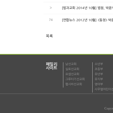
»
[법과교회 2014년 10월] 법원, 
74
[연합뉴스 2012년 10월] <동정>
목록
패밀리
남선교회
소년부
사이트
실로선교회
초등부
요셉선교회
유년부
그루터기선교회
유치부
헵시바선교회
영아부
사무엘어린이
Copyr