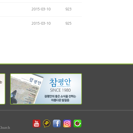
2015-03-10
923
2015-03-10
925
Church