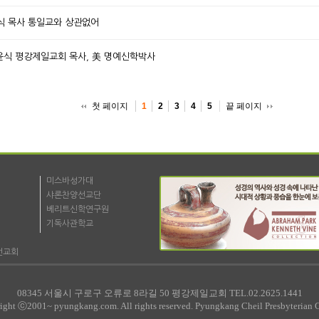
박윤식 목사 통일교와 상관없어
 박윤식 평강제일교회 목사, 美 명예신학박사
첫 페이지
끝 페이지
1
2
3
4
5
미스바성가대
샤론찬양선교단
베리트신학연구원
기독사관학교
선교회
08345 서울시 구로구 오류로 8라길 50 평강제일교회 TEL.02.2625.1441
ight ⓒ2001~ pyungkang.com. All rights reserved. Pyungkang Cheil Presbyterian 