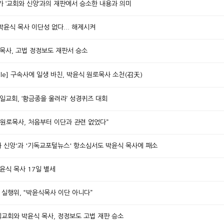
사가 ‘교회와 신앙’과의 재판에서 승소한 내용과 의미
 박윤식 목사 이단성 없다... 해제시켜
식목사, 고법 정정보도 재판서 승소
ople] 구속사에 일생 바친, 박윤식 원로목사 소천(召天)
제일교회, ‘황금종을 울려라’ 성경퀴즈 대회
식 원로목사, 처음부터 이단과 관련 없었다”
회와 신앙'과 '기독교포털뉴스' 항소심서도 박윤식 목사에 패소
박윤식 목사 17일 별세
총 실행위, “박윤식목사 이단 아니다”
일교회와 박윤식 목사, 정정보도 고법 재판 승소