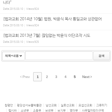
니다”
Date
2015.03.10
Views
924
[법과교회 2014년 10월] 법원, 박윤식 목사 통일교와 상관없어
Date
2015.03.10
Views
924
[법과교회 2013년 7월] 끊임없는 박윤식 이단조작 시도
Date
2015.03.10
Views
925
검색
Prev
1
2
3
4
5
Next
참평안
평강성서유물박물관
남선교회
실로선교회
요셉선교회
그루터기
헵시바
소년부
초등부
유년부
유치부
영아부
사무엘어린이구역