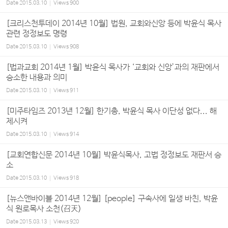
Date
2015.03.10
Views
900
[크리스천투데이 2014년 10월] 법원, 교회와신앙 등에 박윤식 목사
관련 정정보도 명령
Date
2015.03.10
Views
908
[법과교회 2014년 1월] 박윤식 목사가 ‘교회와 신앙’과의 재판에서
승소한 내용과 의미
Date
2015.03.10
Views
911
[미주타임즈 2013년 12월] 한기총, 박윤식 목사 이단성 없다... 해
제시켜
Date
2015.03.10
Views
914
[교회연합신문 2014년 10월] 박윤식목사, 고법 정정보도 재판서 승
소
Date
2015.03.10
Views
918
[뉴스앤바이블 2014년 12월] [people] 구속사에 일생 바친, 박윤
식 원로목사 소천(召天)
Date
2015.03.13
Views
920