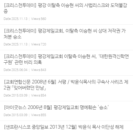
[크리스천투데이] 평강 이탈측 이승현 씨의 사법리스크와 도덕불감
증
Date
2025.11.13
Views
560
[크리스천투데이] 평강제일교회, 이탈측 이승현 씨 상대 저작권 가
처분 승소
Date
2025.11.13
Views
720
[크리스천투데이] 평강제일교회 이탈측 이승현 씨, ‘대한원격신학연
구원’ 관련 비리 의혹
Date
2025.06.04
Views
843
[교회연합신문 2008년 6월] 서평 / 박윤식목사의 구속사 사리즈 제
2권 「잊어버렸던 만남」
Date
2015.03.09
Views
854
[아이굿뉴스 2006년 8월] 평강제일교회 명예훼손 '승소'
Date
2015.03.09
Views
855
[샌프란시스코 중앙일보 2013년 12월] 박윤식 목사 이단성 해제