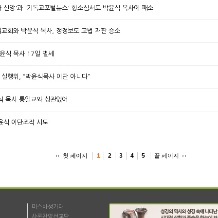
회와 신앙'과 '기독교포털뉴스' 항소심서도 박윤식 목사에 패소
일교회와 박윤식 목사, 정정보도 고법 재판 승소
박윤식 목사 17일 별세
총 실행위, “박윤식목사 이단 아니다”
박윤식 목사 통일교와 상관없어
박윤식 이단조작 시도
첫 페이지
끝 페이지
1
2
3
4
5
미스바성가대
샤론찬양선교단