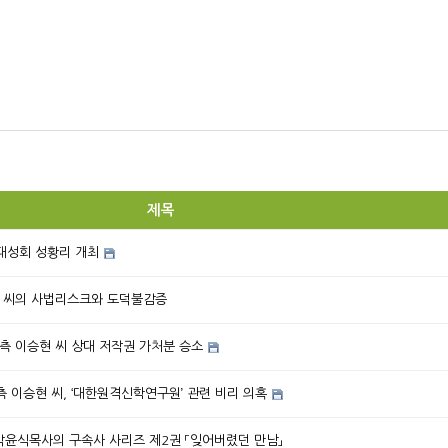
제목
대성회 성황리 개최
현 씨의 사법리스크와 도덕불감증
측 이승현 씨 상대 저작권 가처분 승소
 이승현 씨, ‘대한원격신학연구원’ 관련 비리 의혹
/ 박윤식목사의 구속사 사리즈 제2권 「잊어버렸던 만남」