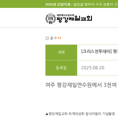
2026년 신앙지표 :
열방을 향하여 구속 경륜의 깃발을 높이 
글 수
93
[크리스천투데이] 
제목
2025.08.20
등록일
여주 평강제일연수원에서 3천여 
▲평강제일교회 하계대성회 참석자들의 기념촬영.