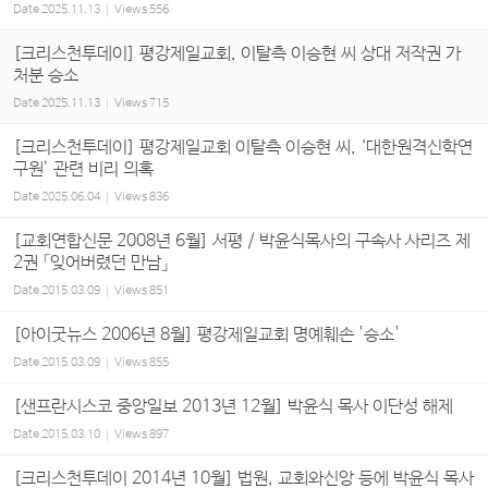
Date
2025.11.13
Views
556
[크리스천투데이] 평강제일교회, 이탈측 이승현 씨 상대 저작권 가
처분 승소
Date
2025.11.13
Views
715
[크리스천투데이] 평강제일교회 이탈측 이승현 씨, ‘대한원격신학연
구원’ 관련 비리 의혹
Date
2025.06.04
Views
836
[교회연합신문 2008년 6월] 서평 / 박윤식목사의 구속사 사리즈 제
2권 「잊어버렸던 만남」
Date
2015.03.09
Views
851
[아이굿뉴스 2006년 8월] 평강제일교회 명예훼손 '승소'
Date
2015.03.09
Views
855
[샌프란시스코 중앙일보 2013년 12월] 박윤식 목사 이단성 해제
Date
2015.03.10
Views
897
[크리스천투데이 2014년 10월] 법원, 교회와신앙 등에 박윤식 목사