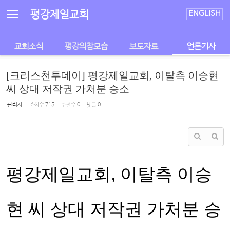
Sketchbook5, 스케치북5
Sketchbook5, 스케치북5
평강제일교회
ENGLISH
교회소식
평강의참모습
보도자료
언론기사
[크리스천투데이] 평강제일교회, 이탈측 이승현
씨 상대 저작권 가처분 승소
관리자
조회 수
715
추천 수
0
댓글
0
평강제일교회, 이탈측 이승
현 씨 상대 저작권 가처분 승