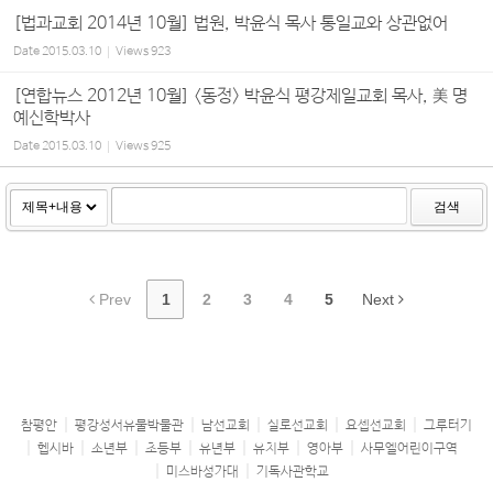
[법과교회 2014년 10월] 법원, 박윤식 목사 통일교와 상관없어
Date
2015.03.10
Views
923
[연합뉴스 2012년 10월] <동정> 박윤식 평강제일교회 목사, 美 명
예신학박사
Date
2015.03.10
Views
925
검색
Prev
1
2
3
4
5
Next
참평안
평강성서유물박물관
남선교회
실로선교회
요셉선교회
그루터기
헵시바
소년부
초등부
유년부
유치부
영아부
사무엘어린이구역
미스바성가대
기독사관학교