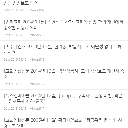
관련 정정보도 명령
Date
2015.03.10
Views
908
[법과교회 2014년 1월] 박윤식 목사가 ‘교회와 신앙’과의 재판에서
승소한 내용과 의미
Date
2015.03.10
Views
910
[미주타임즈 2013년 12월] 한기총, 박윤식 목사 이단성 없다... 해
제시켜
Date
2015.03.10
Views
913
[교회연합신문 2014년 10월] 박윤식목사, 고법 정정보도 재판서 승
소
Date
2015.03.10
Views
917
[뉴스앤바이블 2014년 12월] [people] 구속사에 일생 바친, 박윤
식 원로목사 소천(召天)
Date
2015.03.13
Views
917
[교회연합신문 2005년 11월] 평강제일교회, ‘황금종을 울려라’ 성
경퀴즈 대회