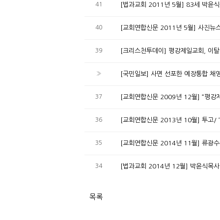
41
[법과교회 2011년 5월] 83세 박윤
40
[교회연합신문 2011년 5월] 사진
39
[크리스천투데이] 평강제일교회, 이탈측
»
[국민일보] 사면 선포한 예장통합 채영
37
[교회연합신문 2009년 12월] “평
36
[교회연합신문 2013년 10월] 투고/
35
[교회연합신문 2014년 11월] 류광
34
[법과교회 2014년 12월] 박윤식목사
목록