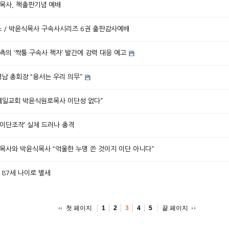
식목사, 책출판기념 예배
뉴스 / 박윤식목사 구속사시리즈 6권 출판감사예배
의 ‘짝퉁 구속사 책자’ 발간에 강력 대응 예고
남 총회장 “용서는 우리 의무”
강제일교회 박윤식원로목사 이단성 없다”
 ‘이단조작’ 실체 드러나 충격
수목사와 박윤식목사 “억울한 누명 쓴 것이지 이단 아니다”
 87세 나이로 별세
첫 페이지
끝 페이지
1
2
3
4
5