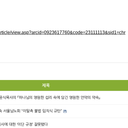
r/article/view.asp?arcid=0923617760&code=23111113&sid1=chr
제목
박윤식목사의 『하나님의 영원한 섭리 속에 담긴 영원한 언약의 약속』
 서울남노회 “이탈측 불법 임직식 규탄”
목사에 대한 ‘이단 규정’ 잘못됐다