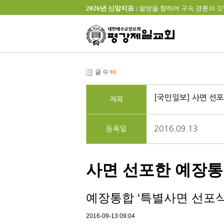
2026년 신앙지표 :
열방을 향하여 구속 경륜의 깃발을 높이 
글 수
93
[국민일보] 사면 선
제목
2016.09.13
등록일
사면 선포한 예장통
예장통합 ‘특별사면 선포식
2016-09-13 09:04