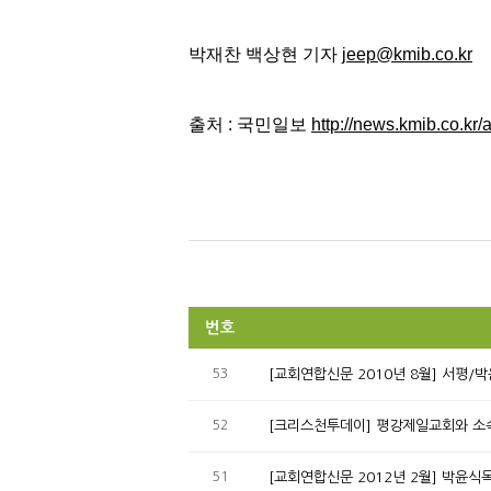
박재찬 백상현 기자
jeep@kmib.co.kr
출처 : 국민일보
http://news.kmib.co.k
번호
53
[교회연합신문 2010년 8월] 서평/
52
[크리스천투데이] 평강제일교회와 소속
51
[교회연합신문 2012년 2월] 박윤식