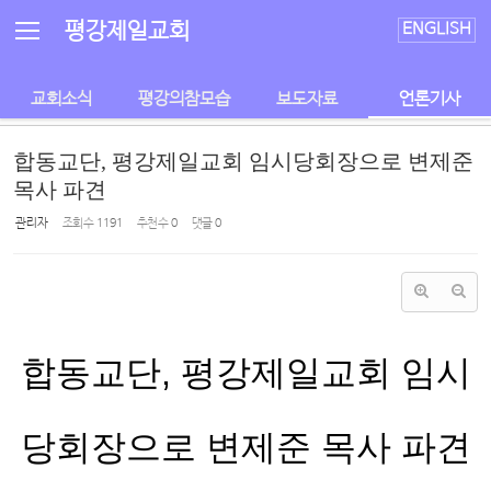
Sketchbook5, 스케치북5
Sketchbook5, 스케치북5
평강제일교회
ENGLISH
교회소식
평강의참모습
보도자료
언론기사
합동교단, 평강제일교회 임시당회장으로 변제준
목사 파견
관리자
조회 수
1191
추천 수
0
댓글
0
합동교단, 평강제일교회 임시
당회장으로 변제준 목사 파견