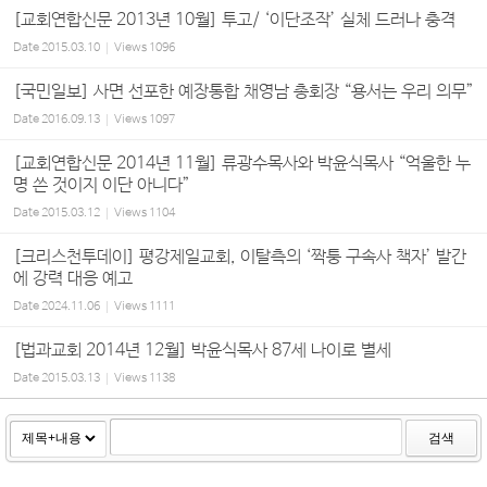
[교회연합신문 2013년 10월] 투고/ ‘이단조작’ 실체 드러나 충격
Date
2015.03.10
Views
1096
[국민일보] 사면 선포한 예장통합 채영남 총회장 “용서는 우리 의무”
Date
2016.09.13
Views
1097
[교회연합신문 2014년 11월] 류광수목사와 박윤식목사 “억울한 누
명 쓴 것이지 이단 아니다”
Date
2015.03.12
Views
1104
[크리스천투데이] 평강제일교회, 이탈측의 ‘짝퉁 구속사 책자’ 발간
에 강력 대응 예고
Date
2024.11.06
Views
1111
[법과교회 2014년 12월] 박윤식목사 87세 나이로 별세
Date
2015.03.13
Views
1138
검색