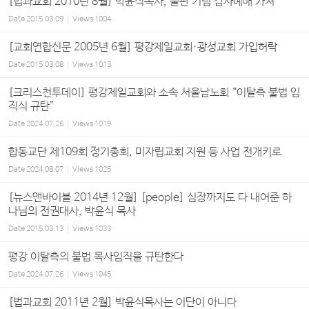
[법과교회 2010년 8월] 박윤식목사, 출판 기념 감사예배 가져
Date
2015.03.09
Views
1004
[교회연합신문 2005년 6월] 평강제일교회·광성교회 가입허락
Date
2015.03.08
Views
1013
[크리스천투데이] 평강제일교회와 소속 서울남노회 “이탈측 불법 임
직식 규탄”
Date
2024.07.26
Views
1019
합동교단 제109회 정기총회, 미자립교회 지원 등 사업 전개키로
Date
2024.08.07
Views
1025
[뉴스앤바이블 2014년 12월] [people] 심장까지도 다 내어준 하
나님의 전권대사, 박윤식 목사
Date
2015.03.13
Views
1033
평강 이탈측의 불법 목사임직을 규탄한다
Date
2024.07.26
Views
1045
[법과교회 2011년 2월] 박윤식목사는 이단이 아니다