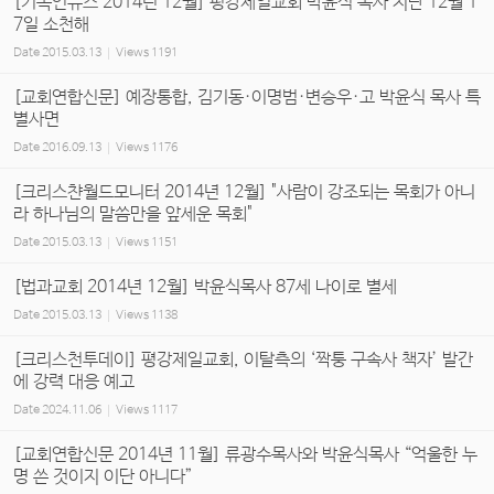
[기독인뉴스 2014년 12월] 평강제일교회 박윤식 목사 지난 12월 1
7일 소천해
Date
2015.03.13
Views
1191
[교회연합신문] 예장통합, 김기동·이명범·변승우·고 박윤식 목사 특
별사면
Date
2016.09.13
Views
1176
[크리스챤월드모니터 2014년 12월] "사람이 강조되는 목회가 아니
라 하나님의 말씀만을 앞세운 목회"
Date
2015.03.13
Views
1151
[법과교회 2014년 12월] 박윤식목사 87세 나이로 별세
Date
2015.03.13
Views
1138
[크리스천투데이] 평강제일교회, 이탈측의 ‘짝퉁 구속사 책자’ 발간
에 강력 대응 예고
Date
2024.11.06
Views
1117
[교회연합신문 2014년 11월] 류광수목사와 박윤식목사 “억울한 누
명 쓴 것이지 이단 아니다”