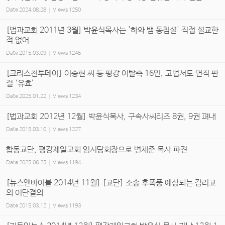
Date
2024.08.28
Views
1250
[법과교회 2011년 3월] 박윤식목사는 '하와 뱀 동침설' 직접 설교한
적 없어
Date
2015.03.09
Views
1245
[크리스천투데이] 이승현 씨 등 평강 이탈측 16인, 고법서도 면직 판
결 ‘유효’
Date
2025.01.22
Views
1234
[법과교회 2012년 12월] 박윤식목사, 구속사씨리즈 8권, 9권 펴내
Date
2015.03.10
Views
1227
합동교단, 평강제일교회 임시당회장으로 변제준 목사 파견
Date
2025.06.25
Views
1194
[뉴스앤바이블 2014년 11월] [교단] 소송 후폭풍 예상되는 감리교
의 이단결의
Date
2015.03.12
Views
1193