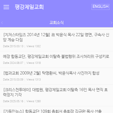
평강제일교회
ENGLISH
교회소식
[지저스타임즈 2014년 12월] 故 박윤식 목사 22일 영면, 구속사 신
앙 계승 다짐
Date
2015.03.13
Views
1332
예장 합동교단, 평강제일교회 이탈측 불법행위 조사처리위 구성키로
Date
2024.08.07
Views
1318
[법과교회 2009년 2월] 탁명환씨, 박윤식목사 사진까지 합성
Date
2015.03.09
Views
1313
[크리스천투데이] 대법원, 평강제일교회 이탈측 16인 목사 면직 효
력정지 기각
Date
2025.05.16
Views
1260
[기독인뉴스] 합동교단 109회 총회서 총회장 김규완 목사 선출