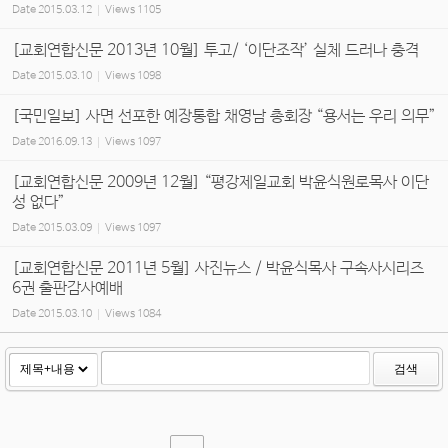
Date
2015.03.12
Views
1105
[교회연합신문 2013년 10월] 투고/ ‘이단조작’ 실체 드러나 충격
Date
2015.03.10
Views
1098
[국민일보] 사면 선포한 예장통합 채영남 총회장 “용서는 우리 의무”
Date
2016.09.13
Views
1097
[교회연합신문 2009년 12월] “평강제일교회 박윤식원로목사 이단
성 없다”
Date
2015.03.09
Views
1097
[교회연합신문 2011년 5월] 사진뉴스 / 박윤식목사 구속사시리즈
6권 출판감사예배
Date
2015.03.10
Views
1084
검색