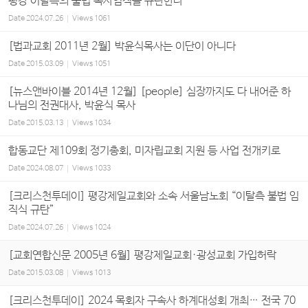
평강 이탈측의 불법 목사임직을 규탄한다
Date
2024.07.26
Views
1061
[법과교회 2011년 2월] 박윤식목사는 이단이 아니다
Date
2015.03.09
Views
1051
[뉴스앤바이블 2014년 12월] [people] 심장까지도 다 내어준 하
나님의 전권대사, 박윤식 목사
Date
2015.03.13
Views
1034
합동교단 제109회 정기총회, 미자립교회 지원 등 사업 전개키로
Date
2024.08.07
Views
1033
[크리스천투데이] 평강제일교회와 소속 서울남노회 “이탈측 불법 임
직식 규탄”
Date
2024.07.26
Views
1024
[교회연합신문 2005년 6월] 평강제일교회·광성교회 가입허락
Date
2015.03.08
Views
1013
[크리스천투데이] 2024 목회자 구속사 하계대성회 개최… 전국 70