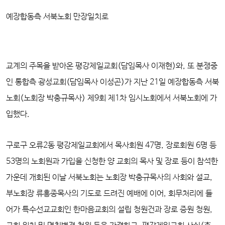
예장합동측 서북노회 만장일치로
교계의 주목을 받아온 평강제일교회(담임목사 이재현)와, 또 분쟁중
인 통합측 광성교회(담임목사 이성곤)가 지난 21일 예장합동측 서북
노회(노회장 박충규목사) 제9회 제1차 임시노회에서 서북노회에 가
입했다.
구로구 오류2동 평강제일교회에서 목사회원 47명, 장로회원 6명 등
53명의 노회원과 가입을 신청한 양 교회의 목사 및 장로 등이 참석한
가운데 개회된 이날 서북노회는 노회장 박충규목사의 사회와 설교,
부노회장 류흥종목사의 기도로 드려진 예배에 이어, 회무처리에 들
어가 특수선교교회인 한마음교회의 설립 청원건과 장로 증원 청원,