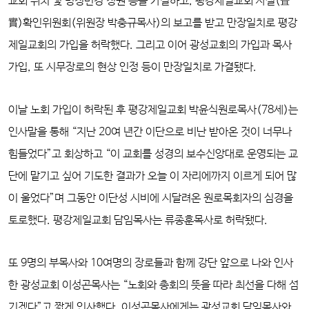
교회 위치 및 명칭변경 청원 등을 가결하고, 평강제일교회 사실(査
實)확인위원회(위원장 박충규목사)의 보고를 받고 만장일치로 평강
제일교회의 가입을 허락했다. 그리고 이어 광성교회의 가입과 목사
가입, 또 시무장로의 현상 인정 등이 만장일치로 가결됐다.
이날 노회 가입이 허락된 후 평강제일교회 박윤식원로목사(78세)는
인사말을 통해 “지난 20여 년간 이단으로 비난 받아온 것이 너무나
힘들었다”고 회상하고 “이 교회를 성경의 보수신앙대로 운영되는 교
단에 맡기고 싶어 기도한 결과가 오늘 이 자리에까지 이르게 되어 많
이 울었다”며 그동안 이단성 시비에 시달려온 원로목회자의 심경을
토로했다. 평강제일교회 담임목사는 류종훈목사로 허락됐다.
또 9명의 부목사와 10여명의 장로들과 함께 강단 앞으로 나와 인사
한 광성교회 이성곤목사는 “노회와 총회의 뜻을 따라 최선을 다해 섬
기겠다”고 짧게 인사했다. 이성곤목사에게는 광성교회 담임목사와