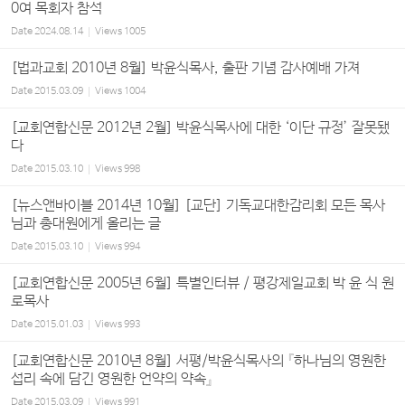
0여 목회자 참석
Date
2024.08.14
Views
1005
[법과교회 2010년 8월] 박윤식목사, 출판 기념 감사예배 가져
Date
2015.03.09
Views
1004
[교회연합신문 2012년 2월] 박윤식목사에 대한 ‘이단 규정’ 잘못됐
다
Date
2015.03.10
Views
998
[뉴스앤바이블 2014년 10월] [교단] 기독교대한감리회 모든 목사
님과 총대원에게 올리는 글
Date
2015.03.10
Views
994
[교회연합신문 2005년 6월] 특별인터뷰 / 평강제일교회 박 윤 식 원
로목사
Date
2015.01.03
Views
993
[교회연합신문 2010년 8월] 서평/박윤식목사의 『하나님의 영원한
섭리 속에 담긴 영원한 언약의 약속』
Date
2015.03.09
Views
991