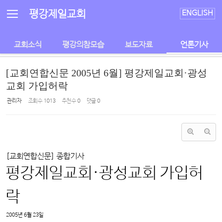
Sketchbook5, 스케치북5
Sketchbook5, 스케치북5
평강제일교회
ENGLISH
교회소식
평강의참모습
보도자료
언론기사
[교회연합신문 2005년 6월] 평강제일교회·광성
교회 가입허락
관리자
조회 수
1013
추천 수
0
댓글
0
[교회연합신문] 종합기사
평강제일교회·광성교회 가입허
락
2005년 6월 23일