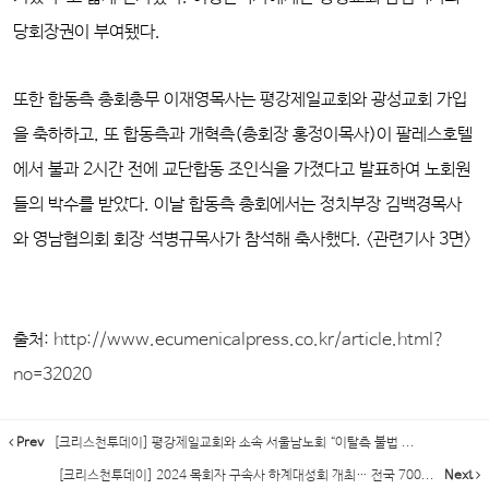
당회장권이 부여됐다.
또한 합동측 총회총무 이재영목사는 평강제일교회와 광성교회 가입
을 축하하고, 또 합동측과 개혁측(총회장 홍정이목사)이 팔레스호텔
에서 불과 2시간 전에 교단합동 조인식을 가졌다고 발표하여 노회원
들의 박수를 받았다. 이날 합동측 총회에서는 정치부장 김백경목사
와 영남협의회 회장 석병규목사가 참석해 축사했다. <관련기사 3면>
출처:
http://www.ecumenicalpress.co.kr/article.html?
no=32020
Prev
[크리스천투데이] 평강제일교회와 소속 서울남노회 “이탈측 불법 ...
[크리스천투데이] 2024 목회자 구속사 하계대성회 개최… 전국 700...
Next