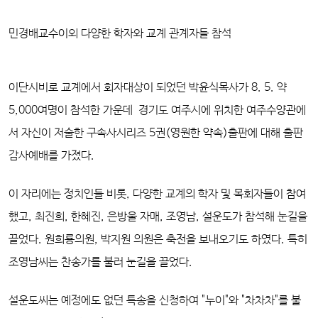
민경배교수이외 다양한 학자와 교계 관계자들 참석
이단시비로 교계에서 회자대상이 되었던 박윤식목사가 8. 5. 약
5,000여명이 참석한 가운데 경기도 여주시에 위치한 여주수양관에
서 자신이 저술한 구속사시리즈 5권(영원한 약속)출판에 대해 출판
감사예배를 가졌다.
이 자리에는 정치인들 비롯, 다양한 교계의 학자 및 목회자들이 참여
했고, 최진희, 한혜진, 은방울 자매, 조영남, 설운도가 참석해 눈길을
끌었다. 원희룡의원, 박지원 의원은 축전을 보내오기도 하였다. 특히
조영남씨는 찬송가를 불러 눈길을 끌었다.
설운도씨는 예정에도 없던 특송을 신청하여 "누이"와 "차차차"를 불