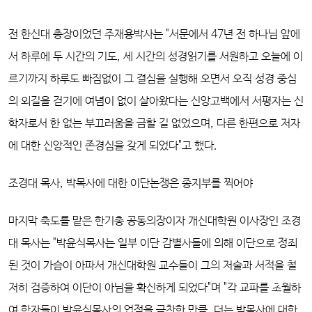
전 한신대 총장이었던 주재용박사는 "서문에서 47년 전 하나님 앞에
서 하루에 두 시간의 기도, 세 시간의 성경읽기를 서원하고 오늘에 이
르기까지 하루도 빠짐없이 그 결심을 실행해 오면서 오직 성경 중심
의 외길을 걷기에 여념이 없이 살아왔다는 신앙고백에서 서평자는 신
학자로서 한 없는 부끄러움을 금할 길 없었으며, 다른 한편으로 저자
에 대한 신앙적인 존경심을 갖게 되었다"고 했다.
조경대 목사, 박목사에 대한 이단논쟁은 종지부를 찍어야
마지막 축도를 맡은 한기총 공동의장이자 개신대학원 이사장인 조경
대 목사는 "박윤식목사는 일부 이단 감별사들에 의해 이단으로 정죄
된 것이 가슴이 아파서 개신대학원 교수들이 그의 저술과 서적을 철
저히 검증하여 이단이 아님을 확신하게 되었다"며 "각 교파를 초월하
여 학자들이 박윤식목사의 업적을 극찬한 만큼, 더는 박목사에 대한