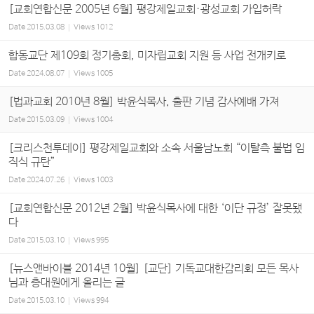
[교회연합신문 2005년 6월] 평강제일교회·광성교회 가입허락
Date
2015.03.08
Views
1012
합동교단 제109회 정기총회, 미자립교회 지원 등 사업 전개키로
Date
2024.08.07
Views
1005
[법과교회 2010년 8월] 박윤식목사, 출판 기념 감사예배 가져
Date
2015.03.09
Views
1004
[크리스천투데이] 평강제일교회와 소속 서울남노회 “이탈측 불법 임
직식 규탄”
Date
2024.07.26
Views
1003
[교회연합신문 2012년 2월] 박윤식목사에 대한 ‘이단 규정’ 잘못됐
다
Date
2015.03.10
Views
995
[뉴스앤바이블 2014년 10월] [교단] 기독교대한감리회 모든 목사
님과 총대원에게 올리는 글
Date
2015.03.10
Views
994