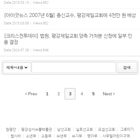
Date
2015.03.13
Views
952
[아이굿뉴스 2007년 6월] 총신교수, 평강제일교회에 4천만 원 배상
Date
2015.03.09
Views
952
[크리스천투데이] 법원, 평강제일교회 양측 가처분 신청에 일부 인
용 결정
Date
2024.07.26
Views
946
검색
Prev
1
2
3
4
5
Next
참평안
평강성서유물박물관
남선교회
실로선교회
요셉선교회
그루터기
헵시바
소년부
초등부
유년부
유치부
영아부
사무엘어린이구역