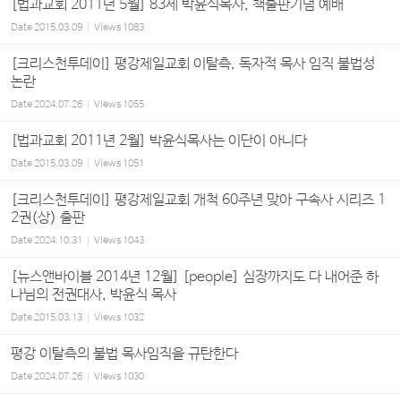
[법과교회 2011년 5월] 83세 박윤식목사, 책출판기념 예배
Date
2015.03.09
Views
1083
[크리스천투데이] 평강제일교회 이탈측, 독자적 목사 임직 불법성
논란
Date
2024.07.26
Views
1055
[법과교회 2011년 2월] 박윤식목사는 이단이 아니다
Date
2015.03.09
Views
1051
[크리스천투데이] 평강제일교회 개척 60주년 맞아 구속사 시리즈 1
2권(상) 출판
Date
2024.10.31
Views
1043
[뉴스앤바이블 2014년 12월] [people] 심장까지도 다 내어준 하
나님의 전권대사, 박윤식 목사
Date
2015.03.13
Views
1032
평강 이탈측의 불법 목사임직을 규탄한다
Date
2024.07.26
Views
1030