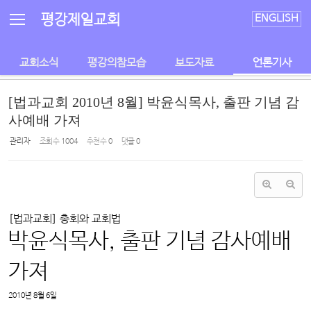
Sketchbook5, 스케치북5
Sketchbook5, 스케치북5
평강제일교회
ENGLISH
교회소식
평강의참모습
보도자료
언론기사
[법과교회 2010년 8월] 박윤식목사, 출판 기념 감
사예배 가져
관리자
조회 수
1004
추천 수
0
댓글
0
[법과교회] 총회와 교회법
박윤식목사, 출판 기념 감사예배
가져
2010년 8월 6일