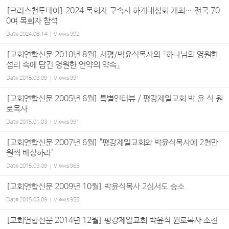
[크리스천투데이] 2024 목회자 구속사 하계대성회 개최… 전국 70
0여 목회자 참석
Date
2024.08.14
Views
992
[교회연합신문 2010년 8월] 서평/박윤식목사의 『하나님의 영원한
섭리 속에 담긴 영원한 언약의 약속』
Date
2015.03.09
Views
991
[교회연합신문 2005년 6월] 특별인터뷰 / 평강제일교회 박 윤 식 원
로목사
Date
2015.01.03
Views
991
[교회연합신문 2007년 6월] "평강제일교회와 박윤식목사에 2천만
원씩 배상하라"
Date
2015.03.09
Views
965
[교회연합신문 2009년 10월] 박윤식목사 2심서도 승소
Date
2015.03.09
Views
955
[교회연합신문 2014년 12월] 평강제일교회 박윤식 원로목사 소천