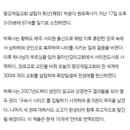
평강제일교회 설립자 휘선(輝宣) 박윤식 원로목사가 지난 17일 오후
3:05분에 87세를 일기로 소천하였다.
박목사는 황해도 해주 사리원 출신으로 해방 이후 혼란한 정국 속에
서 남하하여 군인으로 복무하며 나라를 지키는 일에 젊음을 바쳤다.
이후 하나님의 부르심을 입어 동마산감리교회에서 서리전도사로 사
역하다, 장로교로 교단을 바꿔 오늘의 평강제일교회와 전 세계에
300여 개의 교회를 설립하여 목양일념에 전생애를 헌신하였다.
박목사는 2007년도부터 생전의 설교와 성경연구 결과들을 모아 열
두 권의 ‘구속사 시리즈’를 집필하기 시작하여 총 9권의 역작을 남겼
다. 나머지 세 권에 대해서도 초고가 완성되어 향후 유고작으로 발간
될 예정이다. 이 책들은 현재 16개국 언어로 번역되었다.