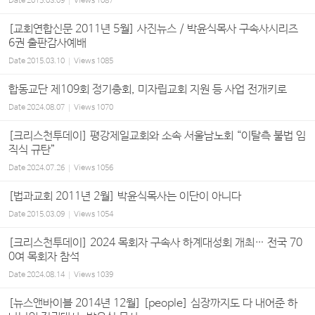
Date
2015.03.09
Views
1087
[교회연합신문 2011년 5월] 사진뉴스 / 박윤식목사 구속사시리즈
6권 출판감사예배
Date
2015.03.10
Views
1085
합동교단 제109회 정기총회, 미자립교회 지원 등 사업 전개키로
Date
2024.08.07
Views
1070
[크리스천투데이] 평강제일교회와 소속 서울남노회 “이탈측 불법 임
직식 규탄”
Date
2024.07.26
Views
1056
[법과교회 2011년 2월] 박윤식목사는 이단이 아니다
Date
2015.03.09
Views
1054
[크리스천투데이] 2024 목회자 구속사 하계대성회 개최… 전국 70
0여 목회자 참석
Date
2024.08.14
Views
1039
[뉴스앤바이블 2014년 12월] [people] 심장까지도 다 내어준 하