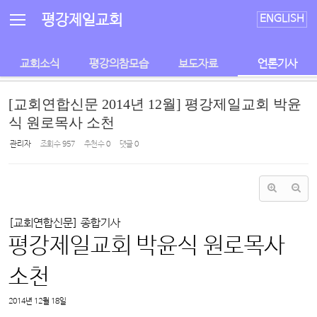
Sketchbook5, 스케치북5
Sketchbook5, 스케치북5
평강제일교회
ENGLISH
교회소식
평강의참모습
보도자료
언론기사
[교회연합신문 2014년 12월] 평강제일교회 박윤
식 원로목사 소천
관리자
조회 수
957
추천 수
0
댓글
0
[교회연합신문] 종합기사
평강제일교회 박윤식 원로목사
소천
2014년 12월 18일