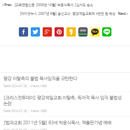
Prev
[교회연합신문 2009년 10월] 박윤식목사 2심서도 승소
[아이굿뉴스 2007년 6월] 총신교수, 평강제일교회에 4천만 원 배상
Next
평강 이탈측의 불법 목사임직을 규탄한다
Date
2024.07.26
Views
1090
[크리스천투데이] 평강제일교회 이탈측, 독자적 목사 임직 불법성
논란
Date
2024.07.26
Views
1089
[법과교회 2011년 5월] 83세 박윤식목사, 책출판기념 예배