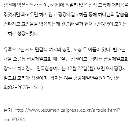
생전에 박윤식목사는 이단시비에 휘말려 많은 심적 고통과 어려움을
겪었지만 좌고우면 하지 않고 평강제일교회를 통해 하나님의 말씀을
전파하고 교인들을 양육하는데 전념한 결과 현재 7만여명이 모이는
교회로 성장시켰다.
유족으로는 사모 민갑식 여사와 승천, 도승 두 아들이 있다. 빈소는
서울 오류동 평강제일교회 예루살렘 성전이고, 장례는 평강제일교회
장으로 치러진다. 천국환송예배는 12월 22일(월) 오전 9시 평강제
일교회 모리아 성전이며, 장지는 여주 평강제일연수원이다. <문
의:02-2625-1441>
출처:
http://www.ecumenicalpress.co.kr/article.html?
no=69264