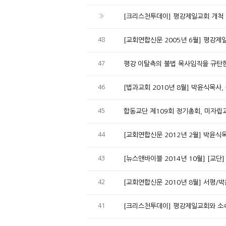
»
[크리스천투데이] 평강제일교회 개척 6
48
[교회연합신문 2005년 6월] 평강
47
평강 이탈측의 불법 목사임직을 규탄
46
[법과교회 2010년 8월] 박윤식목사
45
합동교단 제109회 정기총회, 미자립
44
[교회연합신문 2012년 2월] 박윤식
43
[뉴스앤바이블 2014년 10월] [교
42
[교회연합신문 2010년 8월] 서평/
41
[크리스천투데이] 평강제일교회와 소속