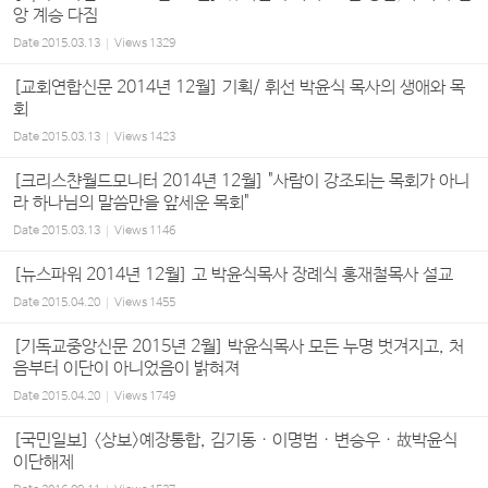
앙 계승 다짐
Date
2015.03.13
Views
1329
[교회연합신문 2014년 12월] 기획/ 휘선 박윤식 목사의 생애와 목
회
Date
2015.03.13
Views
1423
[크리스챤월드모니터 2014년 12월] "사람이 강조되는 목회가 아니
라 하나님의 말씀만을 앞세운 목회"
Date
2015.03.13
Views
1146
[뉴스파워 2014년 12월] 고 박윤식목사 장례식 홍재철목사 설교
Date
2015.04.20
Views
1455
[기독교중앙신문 2015년 2월] 박윤식목사 모든 누명 벗겨지고, 처
음부터 이단이 아니었음이 밝혀져
Date
2015.04.20
Views
1749
[국민일보] <상보>예장통합, 김기동 · 이명범 · 변승우 · 故박윤식
이단해제