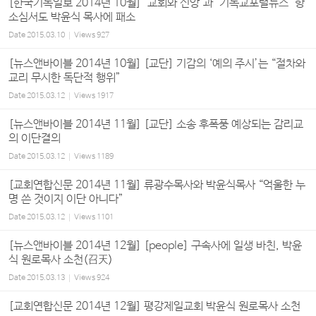
[한국기독일보 2014년 10월] '교회와 신앙'과 '기독교포털뉴스' 항
소심서도 박윤식 목사에 패소
Date
2015.03.10
Views
927
[뉴스앤바이블 2014년 10월] [교단] 기감의 ‘예의 주시’는 “절차와
교리 무시한 독단적 행위”
Date
2015.03.12
Views
1917
[뉴스앤바이블 2014년 11월] [교단] 소송 후폭풍 예상되는 감리교
의 이단결의
Date
2015.03.12
Views
1189
[교회연합신문 2014년 11월] 류광수목사와 박윤식목사 “억울한 누
명 쓴 것이지 이단 아니다”
Date
2015.03.12
Views
1101
[뉴스앤바이블 2014년 12월] [people] 구속사에 일생 바친, 박윤
식 원로목사 소천(召天)
Date
2015.03.13
Views
924
[교회연합신문 2014년 12월] 평강제일교회 박윤식 원로목사 소천