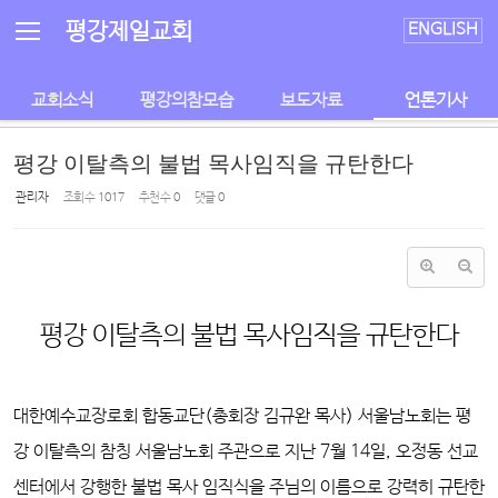
Sketchbook5, 스케치북5
Sketchbook5, 스케치북5
평강제일교회
ENGLISH
교회소식
평강의참모습
보도자료
언론기사
평강 이탈측의 불법 목사임직을 규탄한다
관리자
조회 수
1017
추천 수
0
댓글
0
평강 이탈측의 불법 목사임직을 규탄한다
대한예수교장로회 합동교단(총회장 김규완 목사) 서울남노회는 평
강 이탈측의 참칭 서울남노회 주관으로 지난 7월 14일, 오정동 선교
센터에서 강행한 불법 목사 임직식을 주님의
이름으로 강력히 규탄한