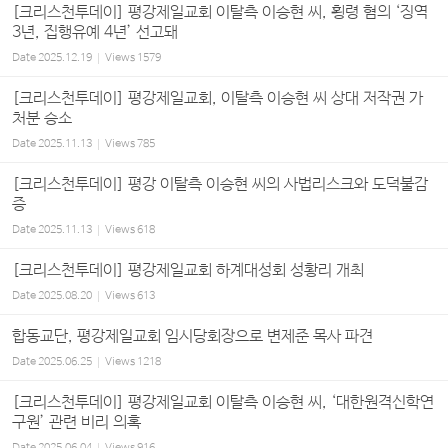
[크리스천투데이] 평강제일교회 이탈측 이승현 씨, 횡령 혐의 ‘징역
3년, 집행유예 4년’ 선고돼
Date
2025.12.19
Views
1579
[크리스천투데이] 평강제일교회, 이탈측 이승현 씨 상대 저작권 가
처분 승소
Date
2025.11.13
Views
785
[크리스천투데이] 평강 이탈측 이승현 씨의 사법리스크와 도덕불감
증
Date
2025.11.13
Views
618
[크리스천투데이] 평강제일교회 하계대성회 성황리 개최
Date
2025.08.20
Views
613
합동교단, 평강제일교회 임시당회장으로 변제준 목사 파견
Date
2025.06.25
Views
1218
[크리스천투데이] 평강제일교회 이탈측 이승현 씨, ‘대한원격신학연
구원’ 관련 비리 의혹