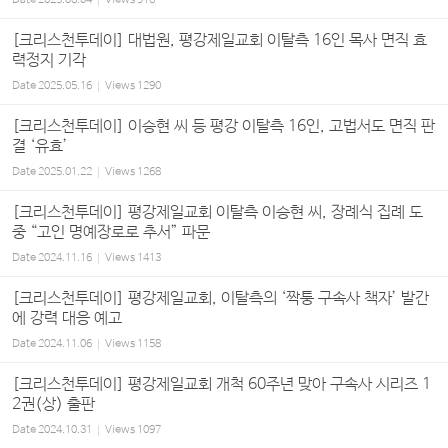
Date
2025.06.04
Views
916
[크리스천투데이] 대법원, 평강제일교회 이탈측 16인 목사 면직 효
력정지 기각
Date
2025.05.16
Views
1290
[크리스천투데이] 이승현 씨 등 평강 이탈측 16인, 고법서도 면직 판
결 ‘유효’
Date
2025.01.22
Views
1268
[크리스천투데이] 평강제일교회 이탈측 이승현 씨, 장례식 집례 도
중 “고인 명예장로로 추서” 파문
Date
2024.11.16
Views
1413
[크리스천투데이] 평강제일교회, 이탈측의 ‘짝퉁 구속사 책자’ 발간
에 강력 대응 예고
Date
2024.11.06
Views
1158
[크리스천투데이] 평강제일교회 개척 60주년 맞아 구속사 시리즈 1
2권(상) 출판
Date
2024.10.31
Views
1097