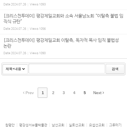
Date
2024.07.26
Views
1093
[크리스천투데이] 평강제일교회와 소속 서울남노회 “이탈측 불법 임
직식 규탄”
Date
2024.07.26
Views
1056
[크리스천투데이] 평강제일교회 이탈측, 독자적 목사 임직 불법성
논란
Date
2024.07.26
Views
1090
검색
Prev
1
2
3
4
5
Next
참평안
평강성서유물박물관
남선교회
실로선교회
요셉선교회
그루터기