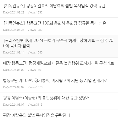
[기독인뉴스] 평강제일교회 이탈측의 불법 목사임직 강력 규탄
Date
2024.08.28
Views
1532
[기독인뉴스] 합동교단 109회 총회서 총회장 김규완 목사 선출
Date
2024.08.28
Views
1282
[크리스천투데이] 2024 목회자 구속사 하계대성회 개최… 전국 70
0여 목회자 참석
Date
2024.08.14
Views
1040
예장 합동교단, 평강제일교회 이탈측 불법행위 조사처리위 구성키로
Date
2024.08.07
Views
1351
합동교단 제109회 정기총회, 미자립교회 지원 등 사업 전개키로
Date
2024.08.07
Views
1070
평강 이탈측(이승현)의 불법행위에 대한 규탄 성명서
Date
2024.08.07
Views
3113
평강 이탈측의 불법 목사임직을 규탄한다