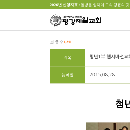
2026년 신앙지표 :
열방을 향하여 구속 경륜의 깃발을 높이 
글 수
1,241
청년1부 헵시바선교회
제목
2015.08.28
등록일
청