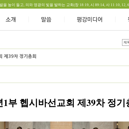
들고, 의와 영광의 빛을 발하는 교회(창 18:19, 시 89:14, 사 11:10, 12, 60:1-
 제39차 정기총회
년1부 헵시바선교회 제39차 정기