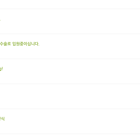
.
장수술로 입원중이십니다.
g!
연예 예술상 시상식