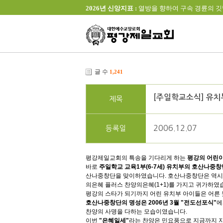
2026년 신앙지표 :
열방을 향하여 구속 경륜의 깃발을 높이 
글 수
1,241
[주일학교소식] 유치
제목
2006.12.07
등록일
평강제일교회의 특송을 기다리게 하는
평강의 어린
바로
주일학교 교육1부(6-7세) 유치부의 호산나중창
산나중창단을 맞이하였습니다. 호산나중창단은 역시 
의은혜 플러스 찬양의은혜(1+1)를 가지고 귀가하였
평강의 스타가 되기까지 어린 유치부 아이들은 어른 
호산나중창단의 명성은 2006년 3월 "전도선포식"
에
찬양의 사명을 다하는 모습이였습니다.
이번
"은혜일세"
라는 찬양은 민요풍으로 지금까지 지