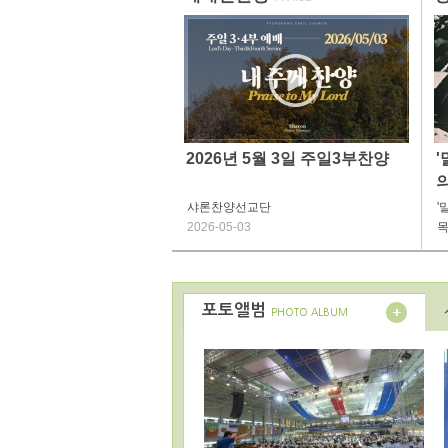
2026년 5월 3일 주일3부찬양
'
샤론찬양선교단
'
2026-05-03
목
포토앨범
PHOTO ALBUM