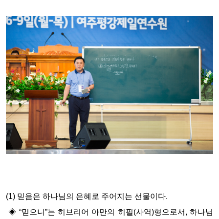
(1)
믿음은 하나님의 은혜로 주어지는 선물이다
.
◈
“
믿으니
”
는 히브리어 아만의 히필
(
사역
)
형으로서
,
하나님