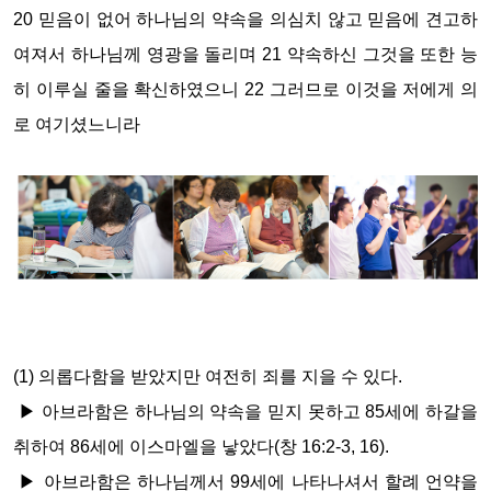
20
믿음이 없어 하나님의 약속을 의심치 않고 믿음에 견고하
여져서 하나님께 영광을 돌리며
21
약속하신 그것을 또한 능
히 이루실 줄을 확신하였으니
22
그러므로 이것을 저에게 의
로 여기셨느니라
(1)
의롭다함을 받았지만 여전히 죄를 지을 수 있다
.
▶
아브라함은 하나님의 약속을 믿지 못하고
85
세에 하갈을
취하여
86
세에 이스마엘을 낳았다
(
창
16:2-3, 16).
▶
아브라함은 하나님께서
99
세에 나타나셔서 할례 언약을