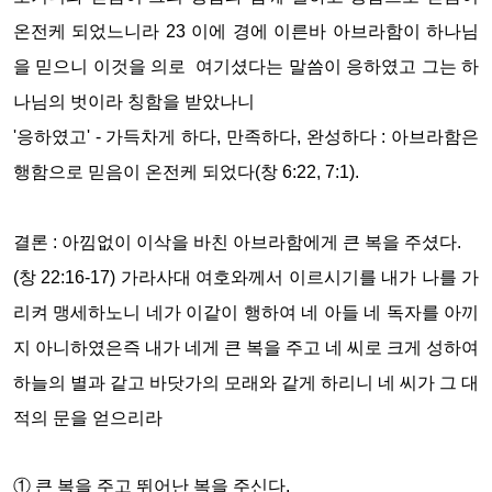
온전케 되었느니라
23
이에 경에 이른바 아브라함이 하나님
을 믿으니 이것을 의로 여기셨다는 말씀이 응하였고 그는 하
나님의 벗이라 칭함을 받았나니
'응하였고'
-
가득차게 하다
,
만족하다
,
완성하다 :
아브라함은
행함으로 믿음이 온전케 되었다
(
창
6:22, 7:1).
결론
:
아낌없이 이삭을 바친 아브라함에게 큰 복을 주셨다.
(
창
22:16-17)
가라사대 여호와께서 이르시기를 내가 나를 가
리켜 맹세하노니 네가 이같이 행하여 네 아들 네 독자를 아끼
지 아니하였은즉
내가 네게 큰 복을 주고 네 씨로 크게 성하여
하늘의 별과 같고 바닷가의 모래와 같게 하리니 네 씨가 그 대
적의 문을 얻으리라
①
큰 복을 주고
뛰어난 복을 주신다
.