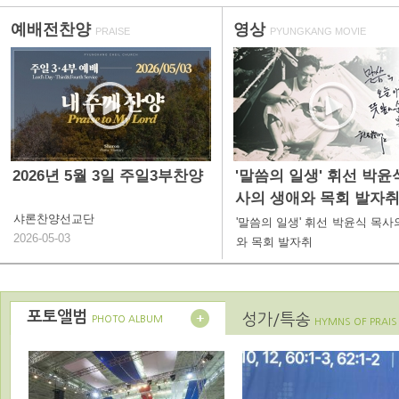
예배전찬양
영상
PRAISE
PYUNGKANG MOVIE
2026년 5월 3일 주일3부찬양
'말씀의 일생' 휘선 박윤
사의 생애와 목회 발자
샤론찬양선교단
'말씀의 일생' 휘선 박윤식 목사
2026-05-03
와 목회 발자취
포토앨범
성가/특송
PHOTO ALBUM
HYMNS OF PRAIS