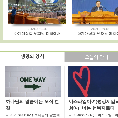
2026-08-06
2026-08-06
하계대성회 넷째날 폐회예배
하계대성회 넷째날 폐회
생명의 양식
오늘의 만나
하나님의 말씀에는 오직 한
이스라엘이여(평강제일
길
회여), 너는 행복자로다
제26-31호(08.02.) 하나님의 말씀에
제26-30호(7.26.) 이스라엘이