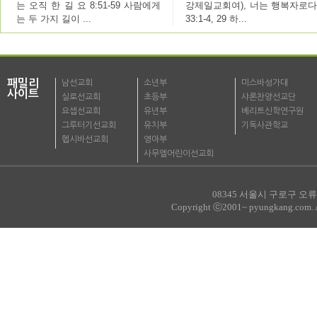
는 오직 한 길 요 8:51-59 사람에게
강제일교회여), 너는 행복자로다
는 두 가지 길이 ...
33:1-4, 29 하...
패밀리
남선교회
소년부
미스바성가대
사이트
실로선교회
초등부
샤론찬양선교단
요셉선교회
유년부
베리트신학연구원
그루터기선교회
유치부
기독사관학교
헵시바선교회
영아부
사무엘어린이선교회
08345 서울시 구로구 오류로
Copyright ⓒ2001~ pyungkang.com. All