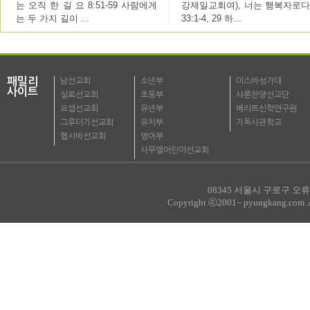
는 오직 한 길 요 8:51-59 사람에게
강제일교회여), 너는 행복자로다
는 두 가지 길이 ...
33:1-4, 29 하...
패밀리
남선교회
소년부
미스바성가대
사이트
실로선교회
초등부
샤론찬양선교단
요셉선교회
유년부
베리트신학연구원
그루터기선교회
유치부
기독사관학교
헵시바선교회
영아부
사무엘어린이선교회
08345 서울시 구로구 오류로
Copyright ⓒ2001~ pyungkang.com. All