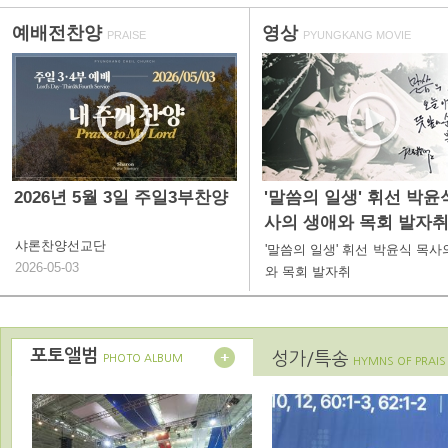
예배전찬양
영상
PRAISE
PYUNGKANG MOVIE
2026년 5월 3일 주일3부찬양
'말씀의 일생' 휘선 박윤
사의 생애와 목회 발자
샤론찬양선교단
'말씀의 일생' 휘선 박윤식 목사
2026-05-03
와 목회 발자취
포토앨범
성가/특송
PHOTO ALBUM
HYMNS OF PRAIS