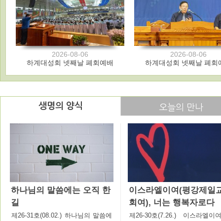
2026-08-06
2026-08-06
하계대성회 넷째날 폐회예배
하계대성회 넷째날 폐회
생명의 양식
오늘의 만나
하나님의 말씀에는 오직 한
이스라엘이여(평강제일
길
회여), 너는 행복자로다
제26-31호(08.02.) 하나님의 말씀에
제26-30호(7.26.) 이스라엘이