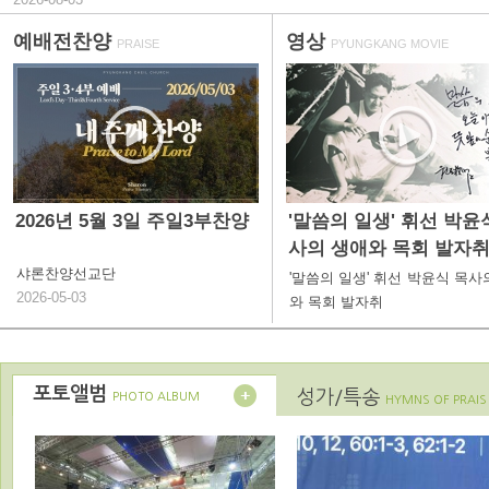
예배전찬양
영상
PRAISE
PYUNGKANG MOVIE
2026년 5월 3일 주일3부찬양
'말씀의 일생' 휘선 박윤
사의 생애와 목회 발자
샤론찬양선교단
'말씀의 일생' 휘선 박윤식 목사
2026-05-03
와 목회 발자취
포토앨범
성가/특송
PHOTO ALBUM
HYMNS OF PRAIS