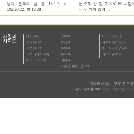
날과 은혜의 날 출 15:1-7, 시
는 오직 한 길 요 8:51-59 사
102:20-22, 창 19:29 ...
는 두 가지 길이 ...
패밀리
남선교회
소년부
미스바성가대
사이트
실로선교회
초등부
샤론찬양선교단
요셉선교회
유년부
베리트신학연구원
그루터기선교회
유치부
기독사관학교
헵시바선교회
영아부
사무엘어린이선교회
08345 서울시 구로구 오류로
Copyright ⓒ2001~ pyungkang.com. All