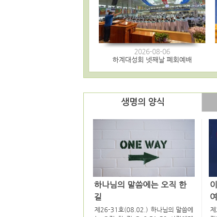
2026-08-06
하계대성회 넷째날 폐회예배
생명의 양식
하나님의 말씀에는 오직 한
길
여
제26-31호(08.02.) 하나님의 말씀에
제