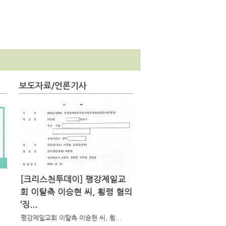
보도자료/언론기사
[크리스천투데이] 평강제일교
회 이탈측 이승현 씨, 횡령 혐의
‘징...
평강제일교회 이탈측 이승현 씨, 횡...