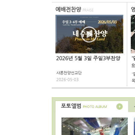
예배전찬양
PRAISE
2026년 5월 3일 주일3부찬양
샤론찬양선교단
'
2026-05-03
목
포토앨범
PHOTO ALBUM