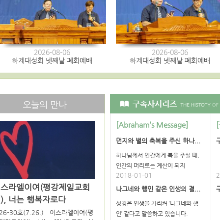
2026-08-06
2026-08-06
하계대성회 넷째날 폐회예배
하계대성회 넷째날 폐회예배
오늘의 만나
[Abraham’s Message]
먼지와 별의 축복을 주신 하나...
하나님께서 인간에게 복을 주실 때,
인간의 머리로는 계산이 되지
2018-01-01
2
이스라엘이여(평강제일교회
나그네와 행인 같은 인생의 결...
), 너는 행복자로다
성경은 인생을 가리켜 ‘나그네와 행
26-30호(7.26.) 이스라엘이여(평
인’ 같다고 말씀하고 있습니다.