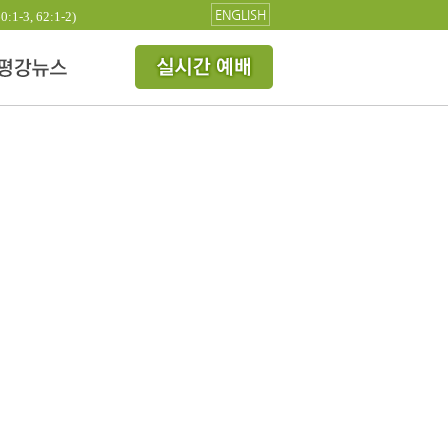
ENGLISH
3, 62:1-2)