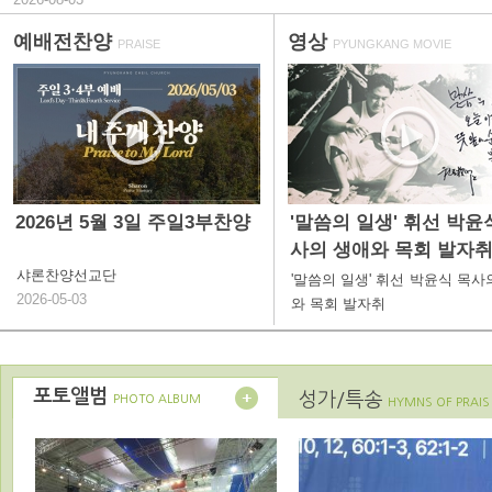
예배전찬양
영상
PRAISE
PYUNGKANG MOVIE
2026년 5월 3일 주일3부찬양
'말씀의 일생' 휘선 박윤
사의 생애와 목회 발자
샤론찬양선교단
'말씀의 일생' 휘선 박윤식 목사
2026-05-03
와 목회 발자취
포토앨범
성가/특송
PHOTO ALBUM
HYMNS OF PRAIS