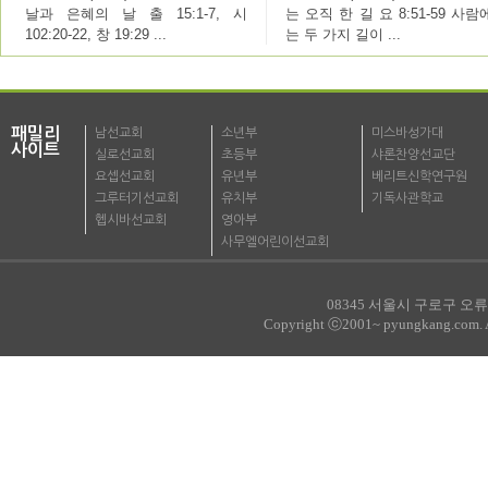
날과 은혜의 날 출 15:1-7, 시
는 오직 한 길 요 8:51-59 사
102:20-22, 창 19:29 ...
는 두 가지 길이 ...
패밀리
남선교회
소년부
미스바성가대
사이트
실로선교회
초등부
샤론찬양선교단
요셉선교회
유년부
베리트신학연구원
그루터기선교회
유치부
기독사관학교
헵시바선교회
영아부
사무엘어린이선교회
08345 서울시 구로구 오류로
Copyright ⓒ2001~ pyungkang.com. All