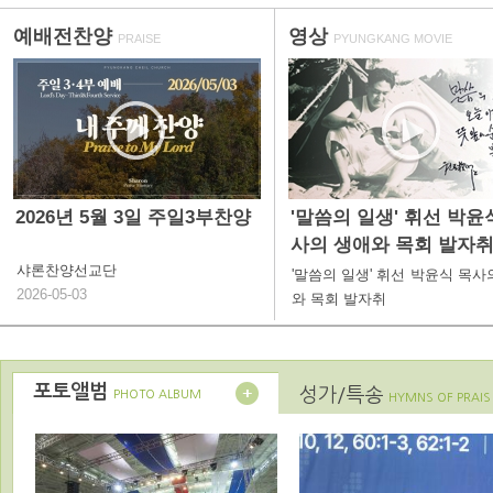
예배전찬양
영상
PRAISE
PYUNGKANG MOVIE
2026년 5월 3일 주일3부찬양
'말씀의 일생' 휘선 박윤
사의 생애와 목회 발자
샤론찬양선교단
'말씀의 일생' 휘선 박윤식 목사
2026-05-03
와 목회 발자취
포토앨범
성가/특송
PHOTO ALBUM
HYMNS OF PRAIS