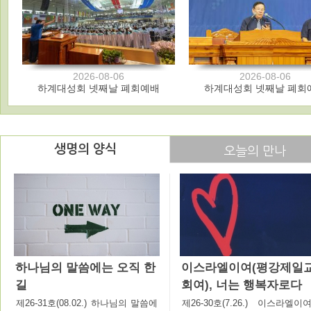
2026-08-06
2026-08-06
하계대성회 넷째날 폐회예배
하계대성회 넷째날 폐회
생명의 양식
오늘의 만나
하나님의 말씀에는 오직 한
이스라엘이여(평강제일
길
회여), 너는 행복자로다
제26-31호(08.02.) 하나님의 말씀에
제26-30호(7.26.) 이스라엘이