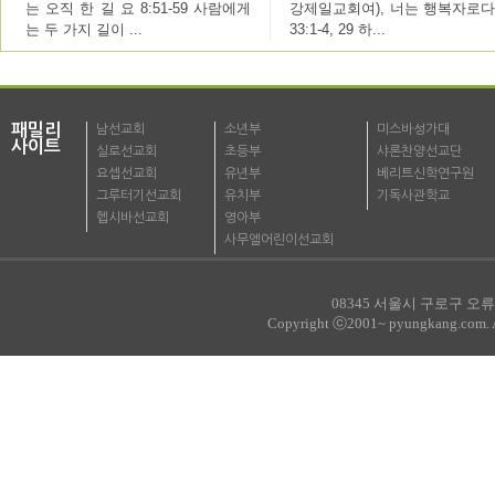
는 오직 한 길 요 8:51-59 사람에게
강제일교회여), 너는 행복자로다
는 두 가지 길이 ...
33:1-4, 29 하...
패밀리
남선교회
소년부
미스바성가대
사이트
실로선교회
초등부
샤론찬양선교단
요셉선교회
유년부
베리트신학연구원
그루터기선교회
유치부
기독사관학교
헵시바선교회
영아부
사무엘어린이선교회
08345 서울시 구로구 오류로
Copyright ⓒ2001~ pyungkang.com. All