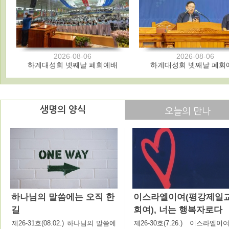
2026-08-06
2026-08-06
하계대성회 넷째날 폐회예배
하계대성회 넷째날 폐회
생명의 양식
오늘의 만나
하나님의 말씀에는 오직 한
이스라엘이여(평강제일
길
회여), 너는 행복자로다
제26-31호(08.02.) 하나님의 말씀에
제26-30호(7.26.) 이스라엘이