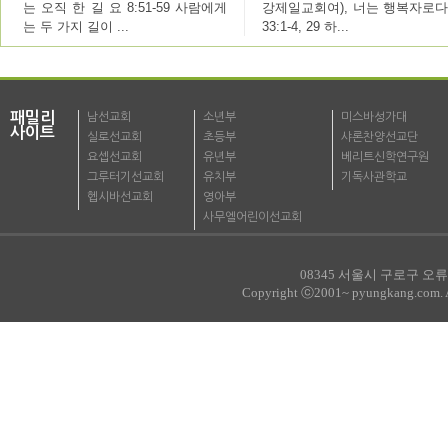
는 오직 한 길 요 8:51-59 사람에게
강제일교회여), 너는 행복자로다
는 두 가지 길이 ...
33:1-4, 29 하...
패밀리
남선교회
소년부
미스바성가대
사이트
실로선교회
초등부
샤론찬양선교단
요셉선교회
유년부
베리트신학연구원
그루터기선교회
유치부
기독사관학교
헵시바선교회
영아부
사무엘어린이선교회
08345 서울시 구로구 오류로
Copyright ⓒ2001~ pyungkang.com. All