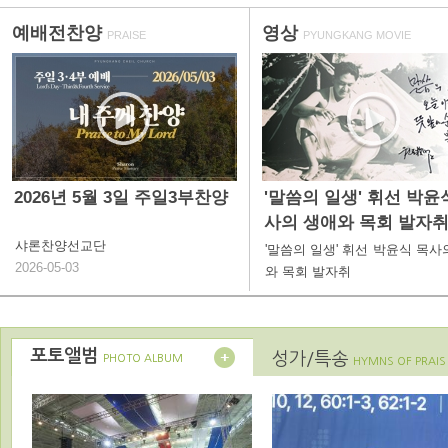
예배전찬양
영상
PRAISE
PYUNGKANG MOVIE
2026년 5월 3일 주일3부찬양
'말씀의 일생' 휘선 박윤
사의 생애와 목회 발자
샤론찬양선교단
'말씀의 일생' 휘선 박윤식 목사
2026-05-03
와 목회 발자취
포토앨범
성가/특송
PHOTO ALBUM
HYMNS OF PRAIS