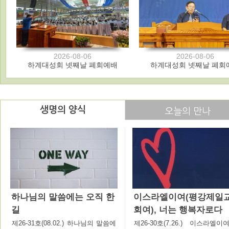
2026-08-06
2026-08-06
하계대성회 넷째날 폐회예배
하계대성회 넷째날 폐회
생명의 양식
오늘의 만나
하나님의 말씀에는 오직 한
이스라엘이여(평강제일
길
회여), 너는 행복자로다
제26-31호(08.02.) 하나님의 말씀에
제26-30호(7.26.) 이스라엘이