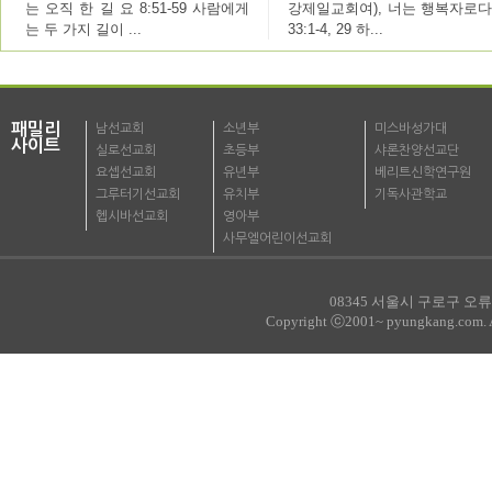
는 오직 한 길 요 8:51-59 사람에게
강제일교회여), 너는 행복자로다
는 두 가지 길이 ...
33:1-4, 29 하...
패밀리
남선교회
소년부
미스바성가대
사이트
실로선교회
초등부
샤론찬양선교단
요셉선교회
유년부
베리트신학연구원
그루터기선교회
유치부
기독사관학교
헵시바선교회
영아부
사무엘어린이선교회
08345 서울시 구로구 오류로
Copyright ⓒ2001~ pyungkang.com. All