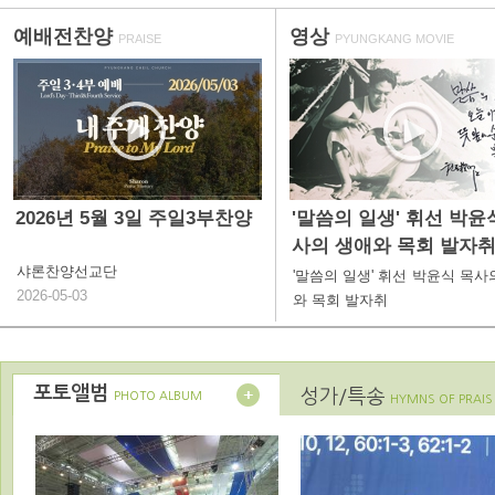
예배전찬양
영상
PRAISE
PYUNGKANG MOVIE
2026년 5월 3일 주일3부찬양
'말씀의 일생' 휘선 박윤
사의 생애와 목회 발자
샤론찬양선교단
'말씀의 일생' 휘선 박윤식 목사
2026-05-03
와 목회 발자취
포토앨범
성가/특송
PHOTO ALBUM
HYMNS OF PRAIS