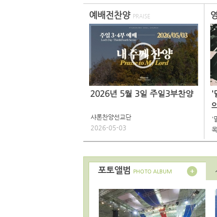
예배전찬양
PRAISE
2026년 5월 3일 주일3부찬양
샤론찬양선교단
'
2026-05-03
목
포토앨범
PHOTO ALBUM