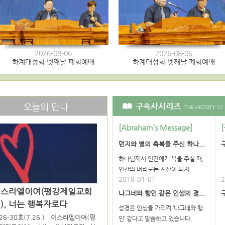
2026-08-06
2026-08-06
하계대성회 넷째날 폐회예배
하계대성회 넷째날 폐회예배
오늘의 만나
[Abraham’s Message]
먼지와 별의 축복을 주신 하나...
하나님께서 인간에게 복을 주실 때,
인간의 머리로는 계산이 되지
2018-01-01
2
이스라엘이여(평강제일교회
나그네와 행인 같은 인생의 결...
), 너는 행복자로다
성경은 인생을 가리켜 ‘나그네와 행
26-30호(7.26.) 이스라엘이여(평
인’ 같다고 말씀하고 있습니다.