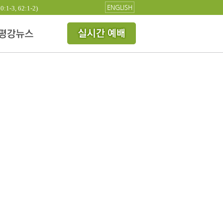
ENGLISH
3, 62:1-2)