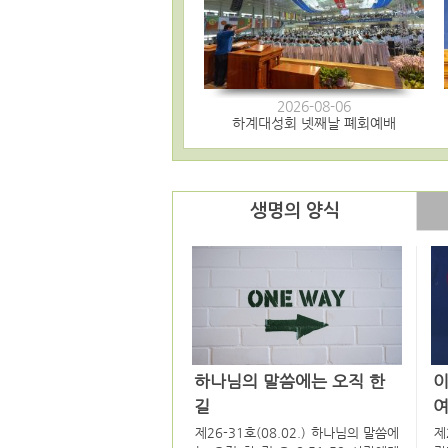
2026-08-06
하계대성회 넷째날 폐회예배
생명의 양식
하나님의 말씀에는 오직 한
길
여
제26-31호(08.02.) 하나님의 말씀에
제