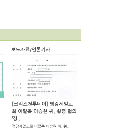
보도자료/언론기사
[크리스천투데이] 평강제일교
회 이탈측 이승현 씨, 횡령 혐의
‘징...
평강제일교회 이탈측 이승현 씨, 횡...