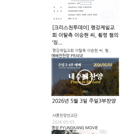
[크리스천투데이] 평강제일교
회 이탈측 이승현 씨, 횡령 혐의
‘징...
평강제일교회 이탈측 이승현 씨, 횡...
예배전찬양
PRAISE
2026년 5월 3일 주일3부찬양
샤론찬양선교단
2026-05-03
영상
PYUNGKANG MOVIE