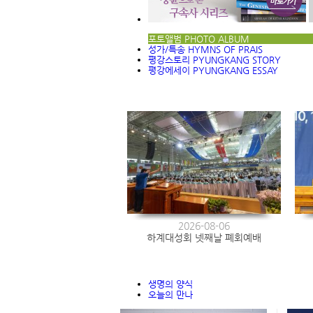
포토앨범
PHOTO ALBUM
성가/특송
HYMNS OF PRAIS
평강스토리
PYUNGKANG STORY
평강에세이
PYUNGKANG ESSAY
2026-08-06
하계대성회 넷째날 폐회예배
생명의 양식
오늘의 만나