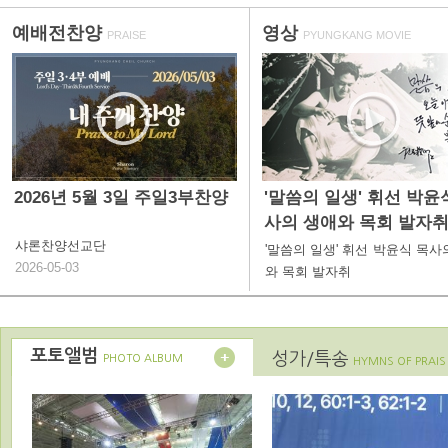
예배전찬양
영상
PRAISE
PYUNGKANG MOVIE
2026년 5월 3일 주일3부찬양
'말씀의 일생' 휘선 박윤
사의 생애와 목회 발자
샤론찬양선교단
'말씀의 일생' 휘선 박윤식 목사
2026-05-03
와 목회 발자취
포토앨범
성가/특송
PHOTO ALBUM
HYMNS OF PRAIS