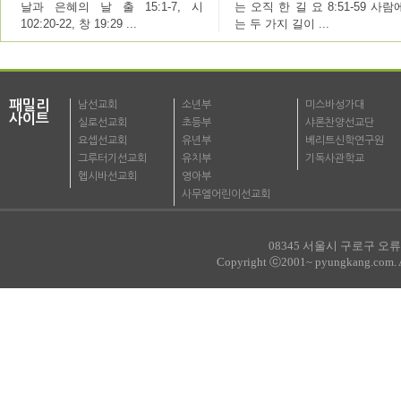
날과 은혜의 날 출 15:1-7, 시
는 오직 한 길 요 8:51-59 사
102:20-22, 창 19:29 ...
는 두 가지 길이 ...
패밀리
남선교회
소년부
미스바성가대
사이트
실로선교회
초등부
샤론찬양선교단
요셉선교회
유년부
베리트신학연구원
그루터기선교회
유치부
기독사관학교
헵시바선교회
영아부
사무엘어린이선교회
08345 서울시 구로구 오류로
Copyright ⓒ2001~ pyungkang.com. All