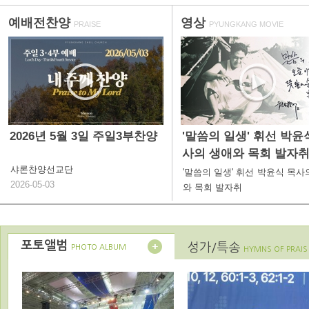
예배전찬양
영상
PRAISE
PYUNGKANG MOVIE
2026년 5월 3일 주일3부찬양
'말씀의 일생' 휘선 박윤
사의 생애와 목회 발자
샤론찬양선교단
'말씀의 일생' 휘선 박윤식 목사
2026-05-03
와 목회 발자취
포토앨범
성가/특송
PHOTO ALBUM
HYMNS OF PRAIS