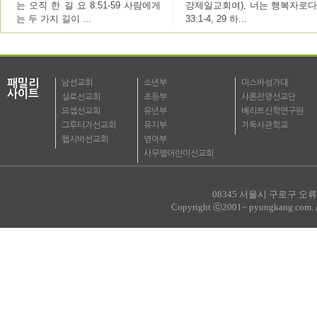
는 오직 한 길 요 8:51-59 사람에게
강제일교회여), 너는 행복자로다
는 두 가지 길이 ...
33:1-4, 29 하...
패밀리
남선교회
소년부
미스바성가대
사이트
실로선교회
초등부
샤론찬양선교단
요셉선교회
유년부
베리트신학연구원
그루터기선교회
유치부
기독사관학교
헵시바선교회
영아부
사무엘어린이선교회
08345 서울시 구로구 오류로
Copyright ⓒ2001~ pyungkang.com. All