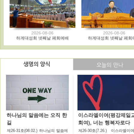
2026-08-06
2026-08-06
하계대성회 넷째날 폐회예배
하계대성회 넷째날 폐회
생명의 양식
오늘의 만나
하나님의 말씀에는 오직 한
이스라엘이여(평강제일
길
회여), 너는 행복자로다
제26-31호(08.02.) 하나님의 말씀에
제26-30호(7.26.) 이스라엘이