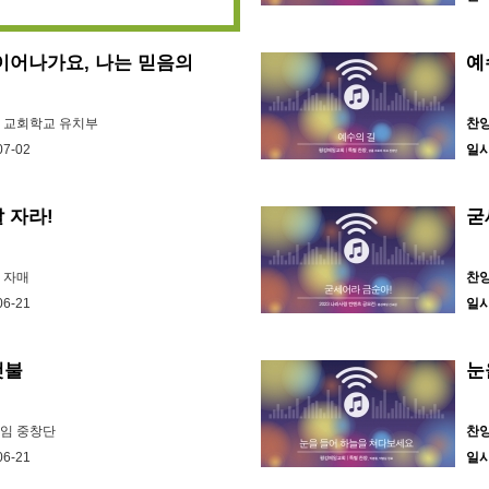
이어나가요, 나는 믿음의
예
엘 교회학교 유치부
찬
07-02
일
 자라!
굳
 자매
찬
06-21
일
횃불
눈
나임 중창단
찬
06-21
일