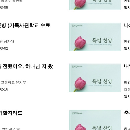
선 황영수 유인혜
찬
03-09
일
군병 (기독사관학교 수료
나
4천 성가대
찬
03-02
일
 전했어요, 하나님 저 왔
내
엘 교회학교 유치부
찬
02-16
효진
일
 거할지라도
축
, 박병길 장로
찬