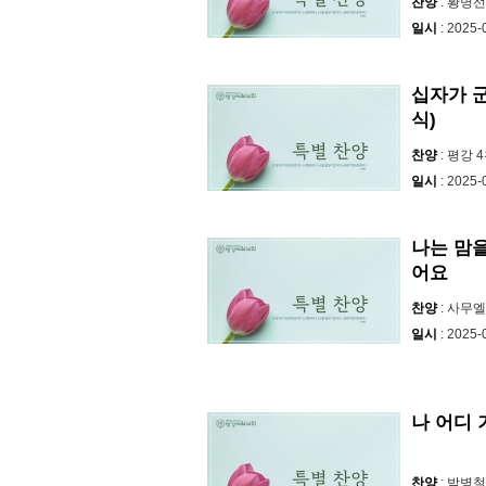
찬양
: 황명
일시
: 2025-
십자가 
식)
찬양
: 평강 
일시
: 2025-
나는 맘을
어요
찬양
: 사무
일시
: 2025-
나 어디
찬양
: 박병철