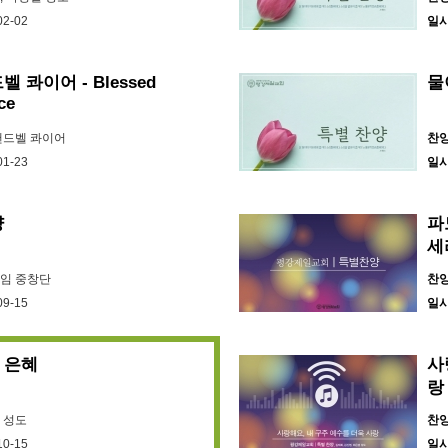
02-02
일
 콰이어 - Blessed
물
ce
 핸드벨 콰이어
찬
01-23
일
양
파
세
나임 중창단
찬
09-15
일
 은혜
사
랑
 성도
찬
10-15
일