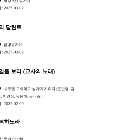
양
: 평강 4천 성가대
시
: 2025-03-02
의 달란트
양
: 금방울자매
시
: 2025-03-02
일을 보리 (교사의 노래)
양
: 사무엘 교회학교 성가대 지휘자 (윤민영, 김
, 이연정, 유원하, 유태종)
시
: 2025-02-09
복하노라
양
: 목관 앙상블