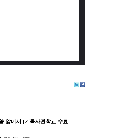
Tw
Fa
itte
ce
r
bo
ok
씀 앞에서 (기독사관학교 수료
)