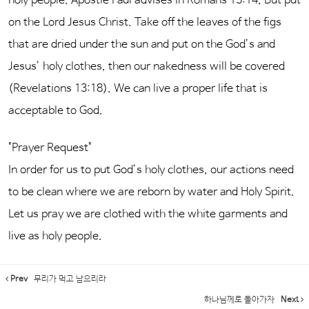
holy people. Apostle Paul advises in Romans 13:14, But put
on the Lord Jesus Christ. Take off the leaves of the figs
that are dried under the sun and put on the God’s and
Jesus’ holy clothes, then our nakedness will be covered
(Revelations 13:18). We can live a proper life that is
acceptable to God.
"Prayer Request"
In order for us to put God’s holy clothes, our actions need
to be clean where we are reborn by water and Holy Spirit.
Let us pray we are clothed with the white garments and
live as holy people.
Prev
무리가 먹고 남으리라
하나님께로 돌아가자
Next