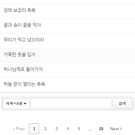
장래 보장의 축복
꿀과 송이 꿀을 먹자
무리가 먹고 남으리라
거룩한 옷을 입자
하나님께로 돌아가자
하늘 문이 열리는 축복
검색
Prev
1
2
3
4
5
...
18
Next