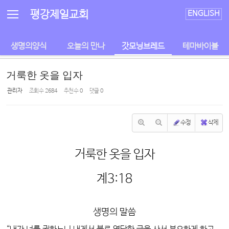
Sketchbook5, 스케치북5
Sketchbook5, 스케치북5
평강제일교회
ENGLISH
생명의양식
오늘의 만나
갓모닝브레드
테마바이블
거룩한 옷을 입자
관리자
조회 수
2684
추천 수
0
댓글
0
수정
삭제
거룩한 옷을 입자
계3:18
생명의 말씀