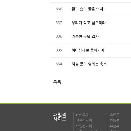
338
꿀과 송이 꿀을 먹자
337
무리가 먹고 남으리라
336
거룩한 옷을 입자
335
하나님께로 돌아가자
334
하늘 문이 열리는 축복
목록
패밀리
남선교회
소년부
사이트
실로선교회
초등부
요셉선교회
유년부