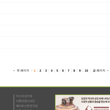
첫 페이지
끝 페이지
1
2
3
4
5
6
7
8
9
10
미스바성가대
샤론찬양선교단
베리트신학연구원