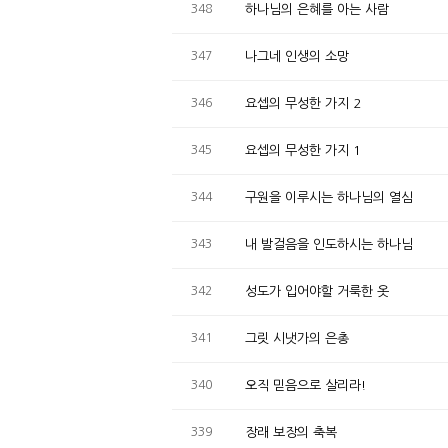
348
하나님의 은혜를 아는 사람
347
나그네 인생의 소망
346
요셉의 무성한 가지 2
345
요셉의 무성한 가지 1
344
구원을 이루시는 하나님의 열심
343
내 발걸음을 인도하시는 하나님
342
성도가 입어야할 거룩한 옷
341
그릿 시냇가의 은총
340
오직 믿음으로 살리라!
339
장래 보장의 축복