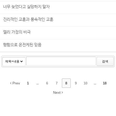
너무 늦었다고 실망하지 말자
진리적인 교훈과 풍속적인 교훈
엘리 가정의 비극
행함으로 온전케된 믿음
검색
Prev
1
...
6
7
8
9
10
...
18
Next