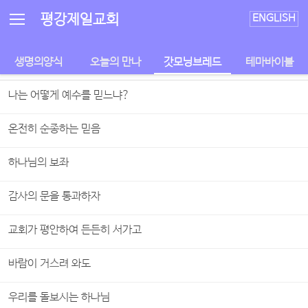
Sketchbook5, 스케치북5
Sketchbook5, 스케치북5
평강제일교회
ENGLISH
생명의양식
오늘의 만나
갓모닝브레드
테마바이블
나는 어떻게 예수를 믿느냐?
온전히 순종하는 믿음
하나님의 보좌
감사의 문을 통과하자
교회가 평안하여 든든히 서가고
바람이 거스려 와도
우리를 돌보시는 하나님