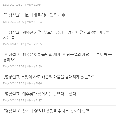
Date
2024.06.01
Views
2084
[영상설교] 너희에게 평강이 있을지어다
Date
2024.05.20
Views
2123
[영상설교] 행복한 가정, 부모님 공경과 범사에 잘되고 생명이 길어
지는 복
Date
2024.05.13
Views
2155
[영상설교] 천국은 아이들만의 세계, 영원불멸의 계명 "네 부모를 공
경하라"
Date
2024.05.06
Views
2150
[영상설교]무엇이 사도 바울의 마음을 담대하게 했는가?
Date
2024.05.02
Views
2086
[영상설교] 예수님과 함께하는 동역자를 찾자
Date
2024.04.25
Views
2197
[영상설교] 장래에 영원한 생명을 취하는 성도의 생활