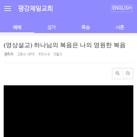
Sketchbook5, 스케치북5
Sketchbook5, 스케치북5
평강제일교회
ENGLISH
예배
성가
특송
샤론
(영상설교) 하나님의 복음은 나의 영원한 복음
관리자
조회 수
1973
추천 수
0
댓글
0