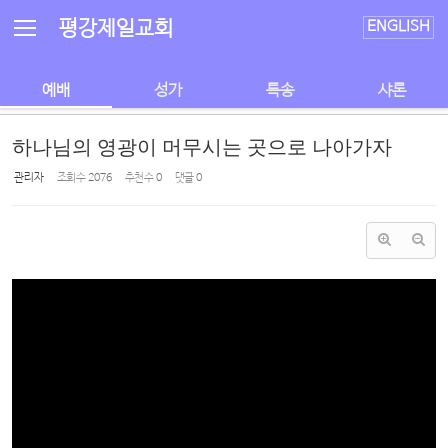
Sketchbook5, 스케치북5
Sketchbook5, 스케치북5
평강제일교회
ENGLISH
예배
성가
특송
샤론
하나님의 영광이 머무시는 곳으로 나아가자
관리자
조회 수
2076
추천 수
0
댓글
0