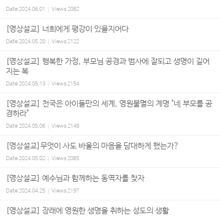
Date
2024.06.01
Views
2082
[영상설교] 너희에게 평강이 있을지어다
Date
2024.05.20
Views
2122
[영상설교] 행복한 가정, 부모님 공경과 범사에 잘되고 생명이 길어
지는 복
Date
2024.05.13
Views
2154
[영상설교] 천국은 아이들만의 세계, 영원불멸의 계명 "네 부모를 공
경하라"
Date
2024.05.06
Views
2149
[영상설교]무엇이 사도 바울의 마음을 담대하게 했는가?
Date
2024.05.02
Views
2085
[영상설교] 예수님과 함께하는 동역자를 찾자
Date
2024.04.25
Views
2197
[영상설교] 장래에 영원한 생명을 취하는 성도의 생활