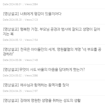
Date
2024.06.01
Views
2084
[영상설교] 너희에게 평강이 있을지어다
Date
2024.05.20
Views
2123
[영상설교] 행복한 가정, 부모님 공경과 범사에 잘되고 생명이 길어
지는 복
Date
2024.05.13
Views
2154
[영상설교] 천국은 아이들만의 세계, 영원불멸의 계명 "네 부모를 공
경하라"
Date
2024.05.06
Views
2149
[영상설교]무엇이 사도 바울의 마음을 담대하게 했는가?
Date
2024.05.02
Views
2086
[영상설교] 예수님과 함께하는 동역자를 찾자
Date
2024.04.25
Views
2197
[영상설교] 장래에 영원한 생명을 취하는 성도의 생활