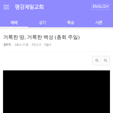
Sketchbook5, 스케치북5
Sketchbook5, 스케치북5
평강제일교회
ENGLISH
예배
성가
특송
샤론
거룩한 땅, 거룩한 백성 (총회 주일)
관리자
조회 수
2126
추천 수
0
댓글
0