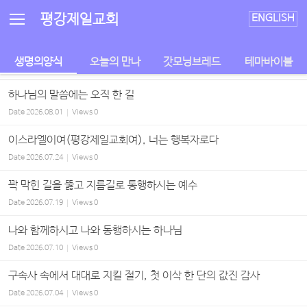
Sketchbook5, 스케치북5
Sketchbook5, 스케치북5
평강제일교회
ENGLISH
생명의양식
오늘의 만나
갓모닝브레드
테마바이블
하나님의 말씀에는 오직 한 길
Date
2026.08.01
Views
0
이스라엘이여(평강제일교회여), 너는 행복자로다
Date
2026.07.24
Views
0
꽉 막힌 길을 뚫고 지름길로 통행하시는 예수
Date
2026.07.19
Views
0
나와 함께하시고 나와 동행하시는 하나님
Date
2026.07.10
Views
0
구속사 속에서 대대로 지킬 절기, 첫 이삭 한 단의 값진 감사
Date
2026.07.04
Views
0