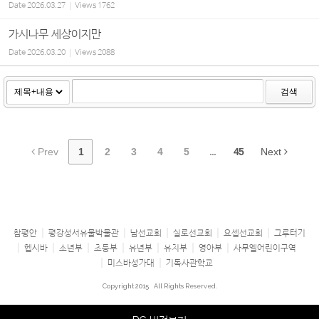
Date
2026.03.27
Views
1762
가시나무 세상이지만
Date
2026.03.20
Views
2088
검색
Prev
1
2
3
4
5
...
45
Next
참평안
평강성서유물박물관
남선교회
실로선교회
요셉선교회
그루터기
헵시바
소년부
초등부
유년부
유치부
영아부
사무엘어린이구역
미스바성가대
기독사관학교
Copyright 2015
All Rights Reserved.