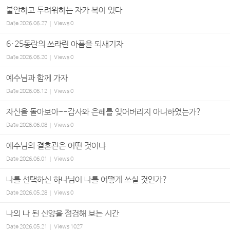
불안하고 두려워하는 자가 복이 있다
Date
2026.06.27
Views
0
6·25동란의 쓰라린 아픔을 되새기자
Date
2026.06.20
Views
0
예수님과 함께 가자
Date
2026.06.12
Views
0
자신을 돌아보아--감사와 은혜를 잊어버리지 아니하였는가?
Date
2026.06.08
Views
0
예수님의 결혼관은 어떤 것이냐
Date
2026.06.01
Views
0
나를 선택하신 하나님이 나를 어떻게 쓰실 것인가?
Date
2026.05.28
Views
0
나의 나 된 신앙을 점검해 보는 시간
Date
2026.05.21
Views
1027