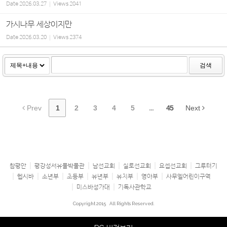
Date
2026.03.27
Views
2041
가시나무 세상이지만
Date
2026.03.20
Views
2374
검색
Prev
1
2
3
4
5
...
45
Next
참평안
평강성서유물박물관
남선교회
실로선교회
요셉선교회
그루터기
헵시바
소년부
초등부
유년부
유치부
영아부
사무엘어린이구역
미스바성가대
기독사관학교
Copyright 2015
All Rights Reserved.