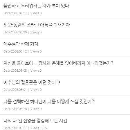
불안하고 두려워하는 자가 복이 있다
Date
2026.06.27
Views
0
6·25동란의 쓰라린 아픔을 되새기자
Date
2026.06.20
Views
0
예수님과 함께 가자
Date
2026.06.12
Views
0
자신을 돌아보아--감사와 은혜를 잊어버리지 아니하였는가?
Date
2026.06.08
Views
0
예수님의 결혼관은 어떤 것이냐
Date
2026.06.01
Views
0
나를 선택하신 하나님이 나를 어떻게 쓰실 것인가?
Date
2026.05.28
Views
0
나의 나 된 신앙을 점검해 보는 시간
Date
2026.05.21
Views
1315