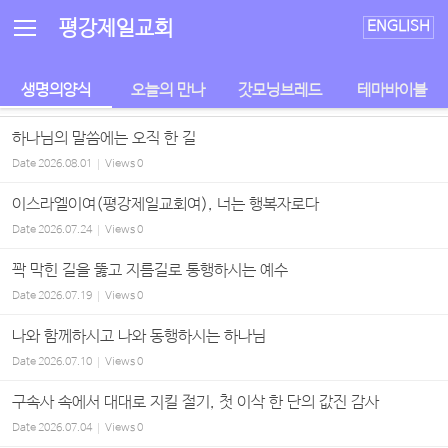
Sketchbook5, 스케치북5
Sketchbook5, 스케치북5
평강제일교회
ENGLISH
생명의양식
오늘의 만나
갓모닝브레드
테마바이블
하나님의 말씀에는 오직 한 길
Date
2026.08.01
Views
0
이스라엘이여(평강제일교회여), 너는 행복자로다
Date
2026.07.24
Views
0
꽉 막힌 길을 뚫고 지름길로 통행하시는 예수
Date
2026.07.19
Views
0
나와 함께하시고 나와 동행하시는 하나님
Date
2026.07.10
Views
0
구속사 속에서 대대로 지킬 절기, 첫 이삭 한 단의 값진 감사
Date
2026.07.04
Views
0