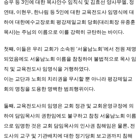
승우 등 3인에 대한 목사안수 임직식 및 김효선 양사무엘, 정
연태, 이현우, 한나림 등 5인에 대한 교육전도사 임명식
에 대
하여 대한예수교장로회 평강제일교회 당회(대리회장 유종훈
목사)는 주님의
이름으로 이를 강력히 규탄하는 바이다.
첫째,
이들은 우리 교회가 소속된 ‘서울남노회’에서 전원 제명
되었음에도 서울남노회 이름을 참칭하여 불법적으로 목사 임
직 및 교육전도사 임명식을 거행하였다.
이는
교단과 노회의 치리권
을 무시할 뿐 아니라
평강제일교
회의 명칭을 도용한 명백한 범죄행위이다.
둘째,
교육전도사의 임명은 교회 정관 및 교회운영규정에 의
하여 담임목사의 권한임에도 불구하고 참칭 서울남노회 이름
으로 임명한 것은
교회 담임목사의 인사권 침해
임은 물론, 전
도사의 교구 및 기관배치에 대한
정기당회 보고권까지 침해