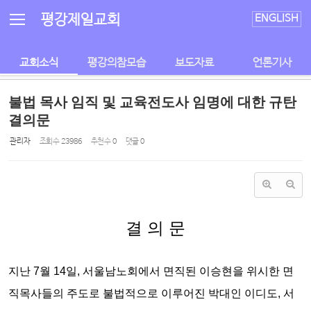
Sketchbook5, 스케치북5
Sketchbook5, 스케치북5
평강제일교회
ENGLISH
교회소식
평강의참모습
보도자료
언론기사
불법 목사 임직 및 교육전도사 임명에 대한 규탄
결의문
관리자
조회 수
23986
추천 수
0
댓글
0
결 의 문
지난 7월 14일, 서울남노회에서 면직된 이승현을 위시한 면
직목사들의 주도로
불법적으로 이루어진 박대인 이디도, 서