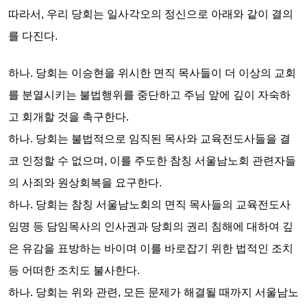
따라서, 우리 당회는
일사각오의 정신으로
아래와 같이
결의
를 다진다.
하나.
당회는
이승현을 위시한 면직 목사들이 더 이상의 교회
를 분열시키는 불법행위를 중단하고 주님 앞에 깊이 자숙하
고 회개할 것을
촉구한다.
하나.
당회는
불법적으로 임직된 목사와 교육전도사들을 결
코 인정할 수 없으며, 이를 주도한 참칭 서울남노회 관련자들
의 사죄와 원상회복을
요구한다.
하나.
당회는
참칭 서울남노회의 면직 목사들의 교육전도사
임명 등 담임목사의 인사권과 당회의 권리 침해에 대하여 깊
은 유감을 표방하는 바이며 이를 바로잡기 위한 법적인 조치
등 어떠한 조치도
불사한다.
하나.
당회는
위와 관련, 모든 문제가 해결될 때까지 서울남노