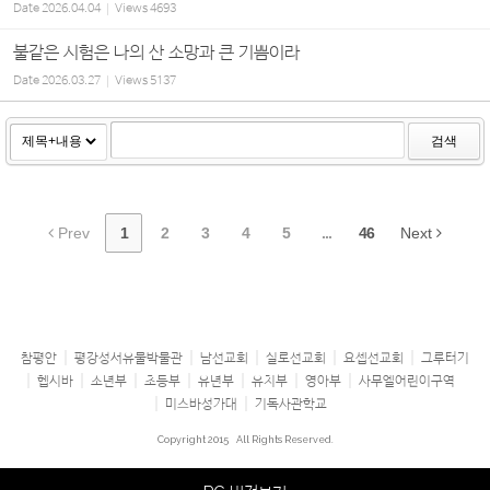
Date
2026.04.04
Views
4693
불같은 시험은 나의 산 소망과 큰 기쁨이라
Date
2026.03.27
Views
5137
검색
Prev
1
2
3
4
5
...
46
Next
참평안
평강성서유물박물관
남선교회
실로선교회
요셉선교회
그루터기
헵시바
소년부
초등부
유년부
유치부
영아부
사무엘어린이구역
미스바성가대
기독사관학교
Copyright 2015
All Rights Reserved.