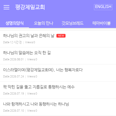
Sketchbook5, 스케치북5
Sketchbook5, 스케치북5
평강제일교회
ENGLISH
생명의양식
오늘의 만나
갓모닝브레드
테마바이블
하나님의 권고의 날과 은혜의 날
NEW
Date
12 시간 전
Views
0
하나님의 말씀에는 오직 한 길
Date
2026.08.01
Views
0
이스라엘이여(평강제일교회여), 너는 행복자로다
Date
2026.07.24
Views
0
꽉 막힌 길을 뚫고 지름길로 통행하시는 예수
Date
2026.07.19
Views
0
나와 함께하시고 나와 동행하시는 하나님
Date
2026.07.10
Views
0