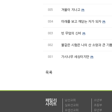
885
겨울이 지나고
884
미래를 보고 깨닫는 자가 되자
883
빈 무덤의 신비
882
불같은 시험은 나의 산 소망과 큰 기
881
가시나무 세상이지만
목록
패밀리
남선교회
소년부
사이트
실로선교회
초등부
요셉선교회
유년부