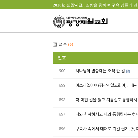
2026년 신앙지표 :
열방을 향하여 구속 경륜의 깃발을 높이 
글 수
900
번호
900
하나님의 말씀에는 오직 한 길
899
이스라엘이여(평강제일교회여), 너는
898
꽉 막힌 길을 뚫고 지름길로 통행하시
897
나와 함께하시고 나와 동행하시는 하
896
구속사 속에서 대대로 지킬 절기, 첫 