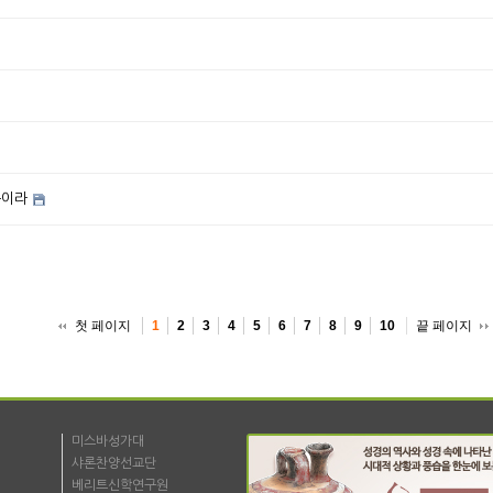
쁨이라
첫 페이지
끝 페이지
1
2
3
4
5
6
7
8
9
10
미스바성가대
샤론찬양선교단
베리트신학연구원