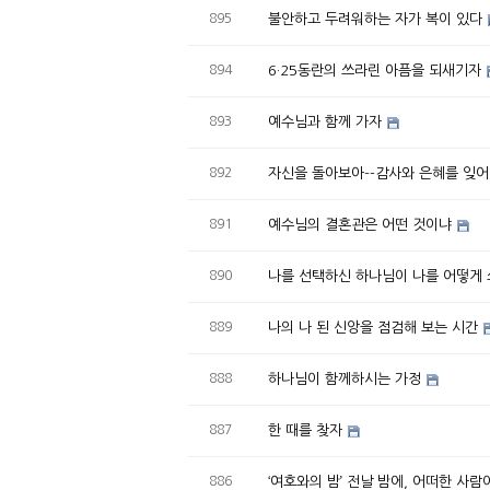
895
불안하고 두려워하는 자가 복이 있다
894
6·25동란의 쓰라린 아픔을 되새기자
893
예수님과 함께 가자
892
자신을 돌아보아--감사와 은혜를 잊
891
예수님의 결혼관은 어떤 것이냐
890
나를 선택하신 하나님이 나를 어떻게 
889
나의 나 된 신앙을 점검해 보는 시간
888
하나님이 함께하시는 가정
887
한 때를 찾자
886
‘여호와의 밤’ 전날 밤에, 어떠한 사