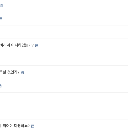
어버리지 아니하였는가?
쓰실 것인가?
람이 되어야 마땅하뇨?