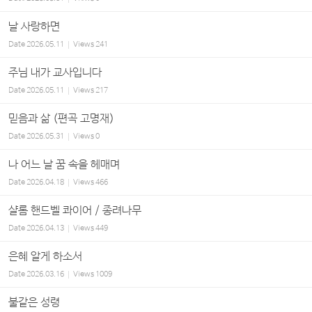
날 사랑하면
Date
2026.05.11
Views
241
주님 내가 교사입니다
Date
2026.05.11
Views
217
믿음과 삶 (편곡 고명재)
Date
2026.05.31
Views
0
나 어느 날 꿈 속을 헤매며
Date
2026.04.18
Views
466
샬롬 핸드벨 콰이어 / 종려나무
Date
2026.04.13
Views
449
은혜 알게 하소서
Date
2026.03.16
Views
1009
불같은 성령