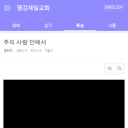
Sketchbook5, 스케치북5
Sketchbook5, 스케치북5
평강제일교회
ENGLISH
예배
성가
특송
샤론
주의 사랑 안에서
관리자
조회 수
0
추천 수
0
댓글
0